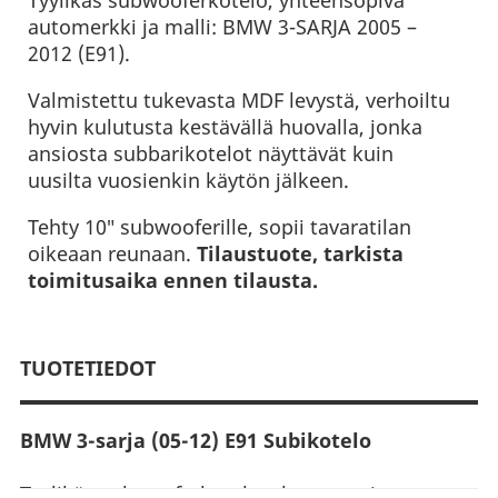
Tyylikäs subwooferkotelo, yhteensopiva
automerkki ja malli: BMW 3-SARJA 2005 –
2012 (E91).
Valmistettu tukevasta MDF levystä, verhoiltu
hyvin kulutusta kestävällä huovalla, jonka
ansiosta subbarikotelot näyttävät kuin
uusilta vuosienkin käytön jälkeen.
Tehty 10″ subwooferille, sopii tavaratilan
oikeaan reunaan.
Tilaustuote, tarkista
toimitusaika ennen tilausta.
TUOTETIEDOT
BMW 3-sarja (05-12) E91 Subikotelo
Tyylikäs subwooferkotelo, yhteensopiva