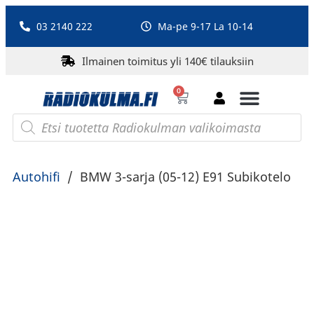
03 2140 222
Ma-pe 9-17 La 10-14
Ilmainen toimitus yli 140€ tilauksiin
0
Bluetooth-kaiuttimet
PA-laitteet ja karaoke
Roberts Radio
Autohifi
/
BMW 3-sarja (05-12) E91 Subikotelo