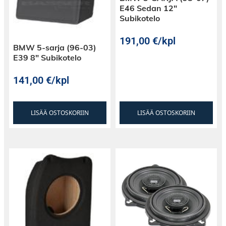
subbarikotelot näyttävät uusilta vielä
E46 Sedan 12″
vuosienkin käytön jälkeen.
Subikotelo
191,00
€
/kpl
BMW 5-sarja (96-03)
E39 8″ Subikotelo
141,00
€
/kpl
LISÄÄ OSTOSKORIIN
LISÄÄ OSTOSKORIIN