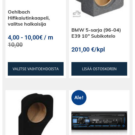
Oehlbach
Hifikaiutinkaapeli,
valitse halkaisija
BMW 5-sarja (96-04)
E39 10″ Subikotelo
4,00
-
10,00€ / m
10,00
201,00
€
/kpl
VALITSE VAIHTOEHDOISTA
LISÄÄ OSTOSKORIIN
Ale!