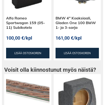
Alfa Romeo
BMW 4″ Koaksiaali,
Sportwagon 159 (05-
Gladen One 100 BMW
11) Subikotelo
1- ja 3-sarja
100,00
€
/kpl
161,00
€
/kpl
LISÄÄ OSTOSKORIIN
LISÄÄ OSTOSKORIIN
Voisit olla kiinnostunut myös näistä?