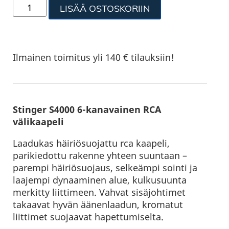
LISÄÄ OSTOSKORIIN
Ilmainen toimitus yli 140 € tilauksiin!
Stinger S4000 6-kanavainen RCA
välikaapeli
Laadukas häiriösuojattu rca kaapeli,
parikiedottu rakenne yhteen suuntaan –
parempi häiriösuojaus, selkeämpi sointi ja
laajempi dynaaminen alue, kulkusuunta
merkitty liittimeen. Vahvat sisäjohtimet
takaavat hyvän äänenlaadun, kromatut
liittimet suojaavat hapettumiselta.