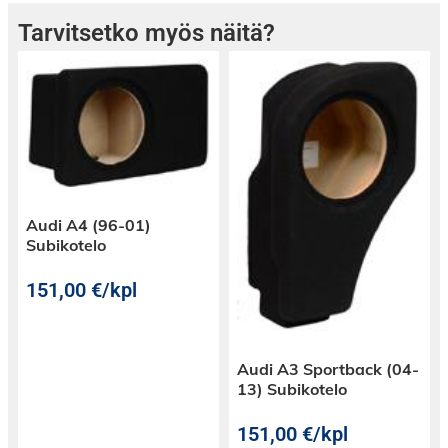
äänenlaadun, kromatut liittimet suojaavat
hapettumiselta.
Tarvitsetko myös näitä?
HUOM. KULKUSUUNTA -
Signaalilähde >>>>>>>
Vahvistin
Audi A4 (96-01)
Subikotelo
151,00
€
/kpl
Audi A3 Sportback (04-
13) Subikotelo
151,00
€
/kpl