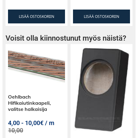
LISÄÄ OSTOSKORIIN
LISÄÄ OSTOSKORIIN
Voisit olla kiinnostunut myös näistä?
Oehlbach
Hifikaiutinkaapeli,
valitse halkaisija
4,00
-
10,00€ / m
10,00