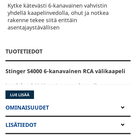
Kytke kätevästi 6-kanavainen vahvistin
yhdellä kaapelinvedolla, ohut ja notkea
rakenne tekee siitä erittäin
asentajaystävällisen
TUOTETIEDOT
Stinger S4000 6-kanavainen RCA välikaapeli
Laadukas häiriösuojattu rca kaapeli,
parikiedottu rakenne yhteen suuntaan -
LUE LISÄÄ
parempi häiriösuojaus, selkeämpi sointi ja
laajempi dynaaminen alue, kulkusuunta
OMINAISUUDET
merkitty liittimeen.
LISÄTIEDOT
Vahvat sisäjohtimet takaavat hyvän