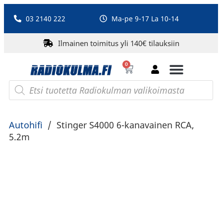
03 2140 222
Ma-pe 9-17 La 10-14
Ilmainen toimitus yli 140€ tilauksiin
0
Bluetooth-kaiuttimet
PA-laitteet ja karaoke
Roberts Radio
Autohifi
/
Stinger S4000 6-kanavainen RCA,
5.2m