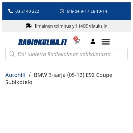
03 2140 222
Ma-pe 9-17 La 10-14
Ilmainen toimitus yli 140€ tilauksiin
0
Bluetooth-kaiuttimet
PA-laitteet ja karaoke
Roberts Radio
Autohifi
/
BMW 3-sarja (05-12) E92 Coupe
Subikotelo