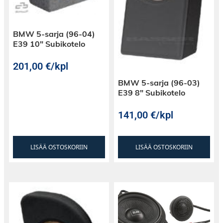
laatikot on valmistettu tukevasta MDF-levystä ja
laatikot on verhoiltu todella hyvin kulutusta
kestävällä huovalla, jonka ansiosta
BMW 5-sarja (96-04)
subbarikotelot näyttävät uusilta vielä
E39 10″ Subikotelo
vuosienkin käytön jälkeen.
201,00
€
/kpl
BMW 5-sarja (96-03)
E39 8″ Subikotelo
141,00
€
/kpl
LISÄÄ OSTOSKORIIN
LISÄÄ OSTOSKORIIN