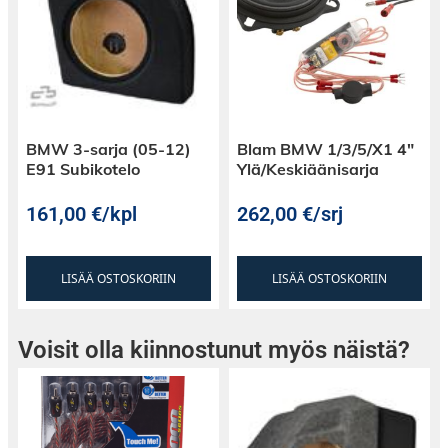
BMW 3-sarja (05-12)
Blam BMW 1/3/5/X1 4″
E91 Subikotelo
Ylä/Keskiäänisarja
161,00
€
/kpl
262,00
€
/srj
LISÄÄ OSTOSKORIIN
LISÄÄ OSTOSKORIIN
Voisit olla kiinnostunut myös näistä?