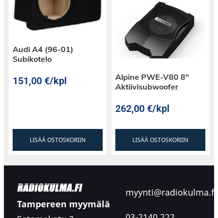
Audi A4 (96-01)
Subikotelo
Alpine PWE-V80 8″
151,00
€
/kpl
Aktiivisubwoofer
262,00
€
/kpl
LISÄÄ OSTOSKORIIN
LISÄÄ OSTOSKORIIN
myynti@radiokulma.fi
Tampereen myymälä
03-2140 222