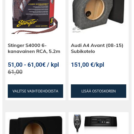
Stinger S4000 6-
Audi A4 Avant (08-15)
kanavainen RCA, 5.2m
Subikotelo
51,00
-
61,00€ / kpl
151,00
€
/kpl
61,00
VALITSE VAIHTOEHDOISTA
LISÄÄ OSTOSKORIIN