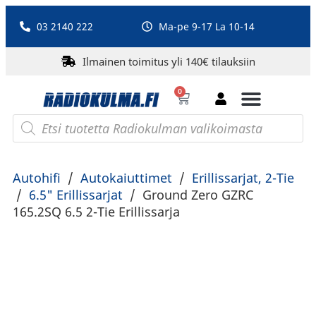
03 2140 222
Ma-pe 9-17 La 10-14
Ilmainen toimitus yli 140€ tilauksiin
0
Bluetooth-kaiuttimet
PA-laitteet ja karaoke
Roberts Radio
Autohifi
/
Autokaiuttimet
/
Erillissarjat, 2-Tie
/
6.5" Erillissarjat
/
Ground Zero GZRC
165.2SQ 6.5 2-Tie Erillissarja