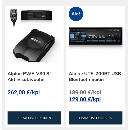
täydentävät malliston.
Ale!
Alpine PWE-V80 8″
Alpine UTE-200BT USB
Aktiivisubwoofer
Bluetooth Soitin
262,00
€
/kpl
189,00
€
/kpl
129,00
€
/kpl
LISÄÄ OSTOSKORIIN
LISÄÄ OSTOSKORIIN