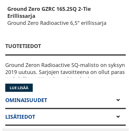
Ground Zero GZRC 165.2SQ 2-Tie
Erillissarja
Ground Zero Radioactive 6,5″ erillissarja
TUOTETIEDOT
Ground Zeron Radioactive SQ-malisto on syksyn
2019 uutuus. Sarjojen tavoitteena on ollut paras
mahdollinen äänenlaatu hintaluokassaan.
Suunnittelussa on käytetty hyödyksi Klippel-
LUE LISÄÄ
optimointia jolla saadaan kaiutinelementin
rakenne hiottua viimeisen päälle toimivaksi.
OMINAISUUDET
Mallisto on kehitetty edellisen Radioactive AL-
malliston pohjalta jonka suunnittelutyössä
LISÄTIEDOT
Ground Zeron suomalainen maahantuoja
Audioimport ( nykyään AI Group ) on ollut