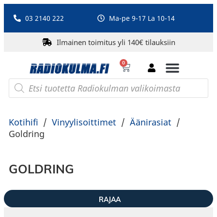
03 2140 222
Ma-pe 9-17 La 10-14
Ilmainen toimitus yli 140€ tilauksiin
0
Bluetooth-kaiuttimet
PA-laitteet ja karaoke
Roberts Radio
Kotihifi
/
Vinyylisoittimet
/
Äänirasiat
/
Goldring
GOLDRING
RAJAA