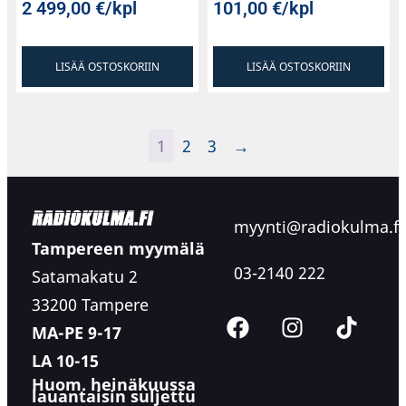
2 499,00
€
/kpl
101,00
€
/kpl
LISÄÄ OSTOSKORIIN
LISÄÄ OSTOSKORIIN
1
2
3
→
myynti@radiokulma.fi
Tampereen myymälä
03-2140 222
Satamakatu 2
33200 Tampere
MA-PE 9-17
LA 10-15
Huom. heinäkuussa
lauantaisin suljettu