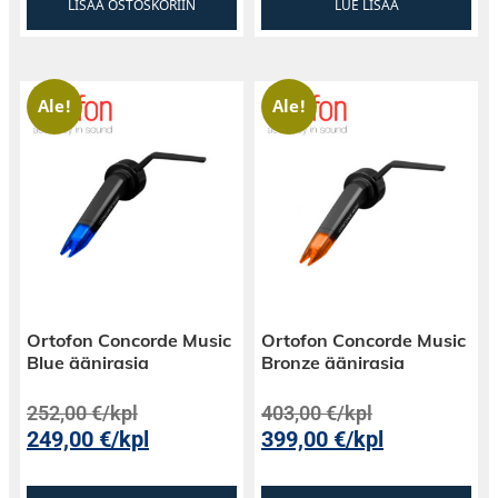
LISÄÄ OSTOSKORIIN
LUE LISÄÄ
Ale!
Ale!
Ortofon Concorde Music
Ortofon Concorde Music
Blue äänirasia
Bronze äänirasia
252,00
€
/kpl
403,00
€
/kpl
249,00
€
/kpl
399,00
€
/kpl