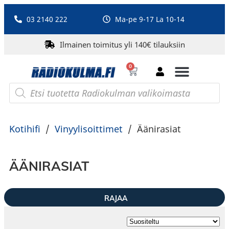
03 2140 222
Ma-pe 9-17 La 10-14
Ilmainen toimitus yli 140€ tilauksiin
0
Bluetooth-kaiuttimet
PA-laitteet ja karaoke
Roberts Radio
Kotihifi
/
Vinyylisoittimet
/
Äänirasiat
ÄÄNIRASIAT
RAJAA