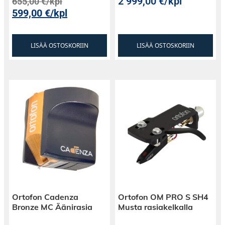
2 999,00
€
/kpl
655,00
€
/kpl
599,00
€
/kpl
LISÄÄ OSTOSKORIIN
LISÄÄ OSTOSKORIIN
Ortofon Cadenza
Ortofon OM PRO S SH4
Bronze MC Äänirasia
Musta rasiakelkalla