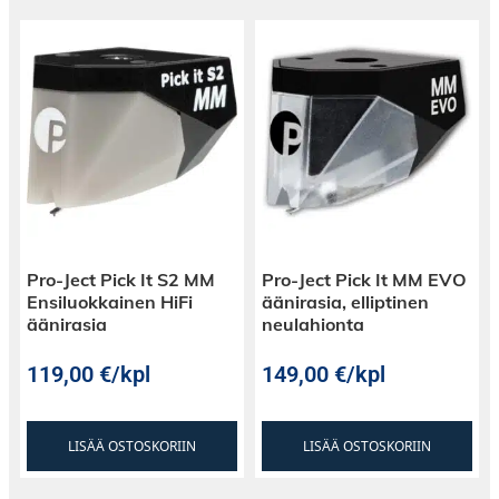
Pro-Ject Pick It S2 MM
Pro-Ject Pick It MM EVO
Ensiluokkainen HiFi
äänirasia, elliptinen
äänirasia
neulahionta
119,00
€
/kpl
149,00
€
/kpl
LISÄÄ OSTOSKORIIN
LISÄÄ OSTOSKORIIN