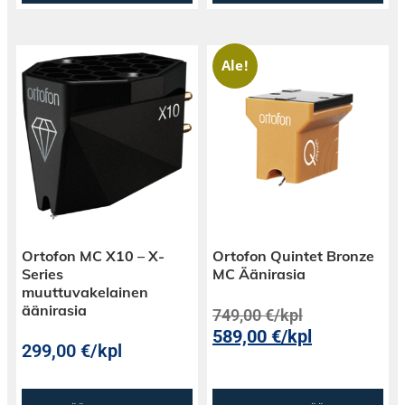
Ale!
Ortofon MC X10 – X-
Ortofon Quintet Bronze
Series
MC Äänirasia
muuttuvakelainen
äänirasia
749,00
€
/kpl
589,00
€
/kpl
299,00
€
/kpl