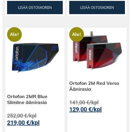
LISÄÄ OSTOSKORIIN
LISÄÄ OSTOSKORIIN
Ale!
Ale!
Ortofon 2M Red Verso
Äänirasia
Ortofon 2MR Blue
Slimline äänirasia
141,00
€
/kpl
129,00
€
/kpl
252,00
€
/kpl
219,00
€
/kpl