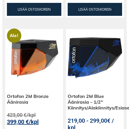
LISÄÄ OSTOSKORIIN
LISÄÄ OSTOSKORIIN
Ale!
Ortofon 2M Bronze
Ortofon 2M Blue
Äänirasia
Äänirasia – 1/2″
Kiinnitys/Alakiinnitys/Esias
423,00
€
/kpl
219,00
-
299,00€ /
399,00
€
/kpl
kpl