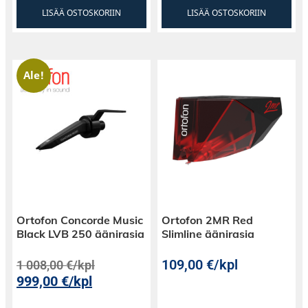
LISÄÄ OSTOSKORIIN
LISÄÄ OSTOSKORIIN
Ale!
Ortofon Concorde Music
Ortofon 2MR Red
Black LVB 250 äänirasia
Slimline äänirasia
109,00
€
/kpl
1 008,00
€
/kpl
999,00
€
/kpl