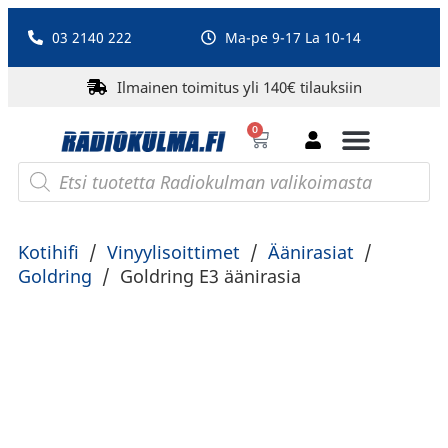
03 2140 222
Ma-pe 9-17 La 10-14
Ilmainen toimitus yli 140€ tilauksiin
0
Bluetooth-kaiuttimet
PA-laitteet ja karaoke
Roberts Radio
Kotihifi
/
Vinyylisoittimet
/
Äänirasiat
/
Goldring
/
Goldring E3 äänirasia