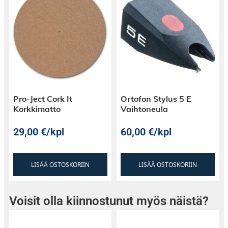
Pro-Ject Cork It
Ortofon Stylus 5 E
Korkkimatto
Vaihtoneula
29,00
€
/kpl
60,00
€
/kpl
LISÄÄ OSTOSKORIIN
LISÄÄ OSTOSKORIIN
Voisit olla kiinnostunut myös näistä?