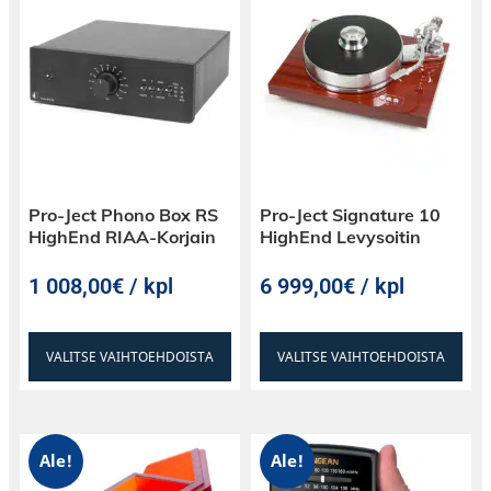
Pro-Ject Phono Box RS
Pro-Ject Signature 10
HighEnd RIAA-Korjain
HighEnd Levysoitin
1 008,00€ / kpl
6 999,00€ / kpl
VALITSE VAIHTOEHDOISTA
VALITSE VAIHTOEHDOISTA
Ale!
Ale!