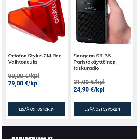
Ortofon Stylus 2M Red
Sangean SR-35
Vaihtoneula
Paristokäyttöinen
taskuradio
90,00
€
/kpl
31,00
€
/kpl
79,00
€
/kpl
24,90
€
/kpl
LISÄÄ OSTOSKORIIN
LISÄÄ OSTOSKORIIN