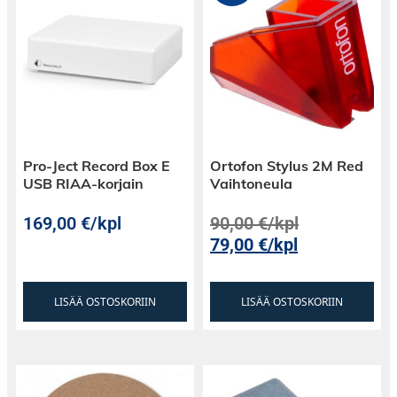
400 mH Sisäinen resistanssi: 410 Ohm
Massa: 6.9 g Fixing centres 12.7 mm (0.5 in)
Toisto paino: 1.5 g - 2.5 g (2.0 g suositeltu)
Pro-Ject Record Box E
Ortofon Stylus 2M Red
USB RIAA-korjain
Vaihtoneula
169,00
€
/kpl
90,00
€
/kpl
79,00
€
/kpl
LISÄÄ OSTOSKORIIN
LISÄÄ OSTOSKORIIN