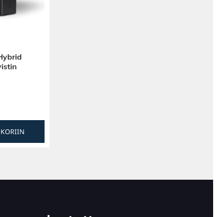
ybrid
istin
SKORIIN