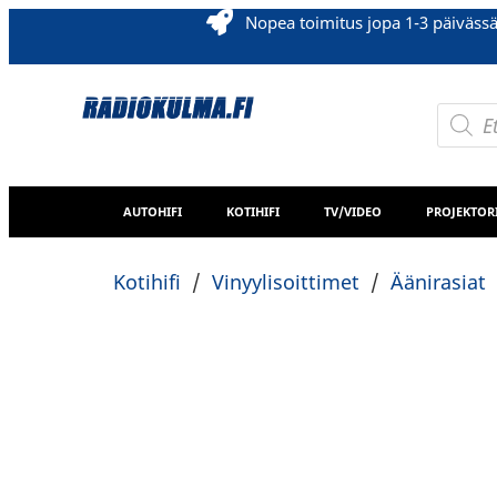
Nopea toimitus jopa 1-3 päiväss
AUTOHIFI
KOTIHIFI
TV/VIDEO
PROJEKTOR
Kotihifi
/
Vinyylisoittimet
/
Äänirasiat