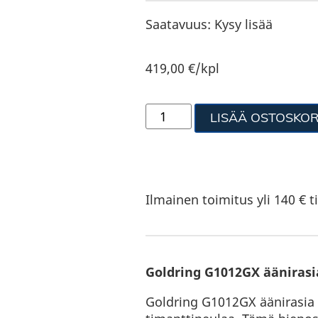
Saatavuus:
Kysy lisää
419,00
€
/kpl
LISÄÄ OSTOSKOR
Ilmainen toimitus yli 140 € ti
Goldring G1012GX äänirasi
Goldring G1012GX äänirasia k