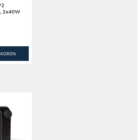
V2
eo, 2x40W
SKORIIN