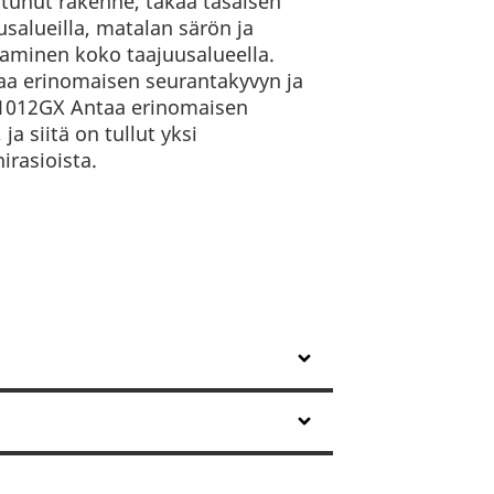
tunut rakenne, takaa tasaisen
usalueilla, matalan särön ja
aaminen koko taajuusalueella.
kaa erinomaisen seurantakyvyn ja
 1012GX Antaa erinomaisen
 ja siitä on tullut yksi
irasioista.