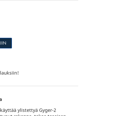
IIN
lauksiin!
a
äyttää ylistettyä Gyger-2