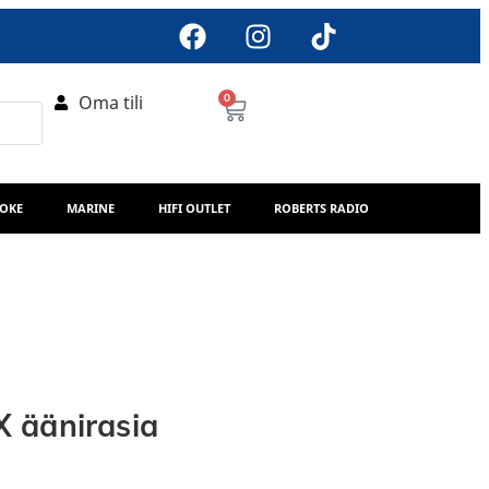
Oma tili
0
AOKE
MARINE
HIFI OUTLET
ROBERTS RADIO
 äänirasia