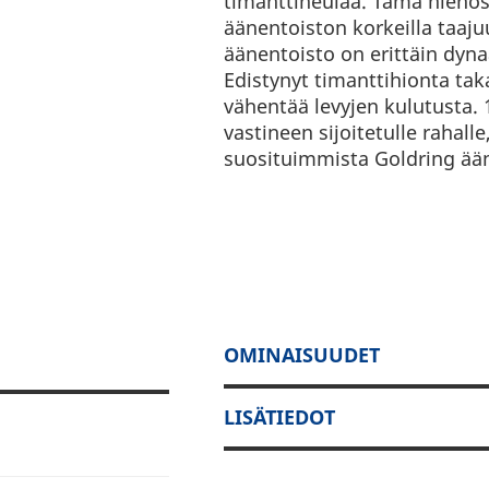
timanttineulaa. Tämä hienos
äänentoiston korkeilla taaju
äänentoisto on erittäin dyn
Edistynyt timanttihionta ta
vähentää levyjen kulutusta.
vastineen sijoitetulle rahalle,
suosituimmista Goldring ään
OMINAISUUDET
LISÄTIEDOT