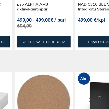
)
psb ALPHA AM3
NAD C316 BEE 
aktiivikaiutinpari
Integroitu Ster
499,00
-
499,00€ / pari
499,00
€
/kpl
604,00
STA
VALITSE VAIHTOEHDOISTA
LISÄÄ OSTO
Ale!