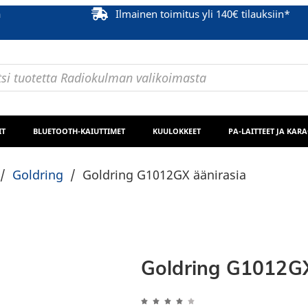
ä
Ilmainen toimitus yli 140€ tilauksiin*
IT
BLUETOOTH-KAIUTTIMET
KUULOKKEET
PA-LAITTEET JA KAR
/
Goldring
/
Goldring G1012GX äänirasia
Goldring G1012GX