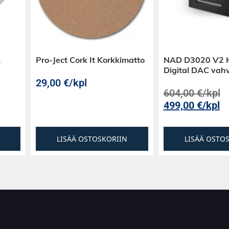
A
Pro-Ject Cork It Korkkimatto
NAD D3020 V2 H
Digital DAC vahv
29,00
€
/kpl
604,00
€
/kpl
499,00
€
/kpl
LISÄÄ OSTOSKORIIN
LISÄÄ OSTO