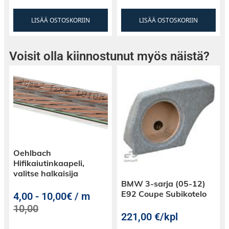
LISÄÄ OSTOSKORIIN
LISÄÄ OSTOSKORIIN
Voisit olla kiinnostunut myös näistä?
Oehlbach
Hifikaiutinkaapeli,
valitse halkaisija
BMW 3-sarja (05-12)
E92 Coupe Subikotelo
4,00
-
10,00€ / m
10,00
221,00
€
/kpl