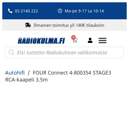
03 2140 222
Ma-pe 9-17 La 10-14
Ilmainen toimitus yli 140€ tilauksiin
0
Bluetooth-kaiuttimet
PA-laitteet ja karaoke
Roberts Radio
Autohifi
/
FOUR Connect 4-800354 STAGE3
RCA-kaapeli 3.5m