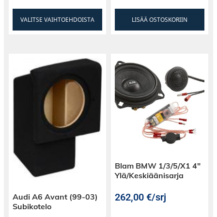
VALITSE VAIHTOEHDOISTA
LISÄÄ OSTOSKORIIN
Blam BMW 1/3/5/X1 4″
Ylä/Keskiäänisarja
262,00
€
/srj
Audi A6 Avant (99-03)
Subikotelo