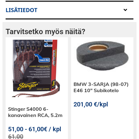
LISÄTIEDOT
Tarvitsetko myös näitä?
BMW 3-SARJA (98-07)
E46 10″ Subikotelo
201,00
€
/kpl
Stinger S4000 6-
kanavainen RCA, 5.2m
51,00
-
61,00€ / kpl
61,00