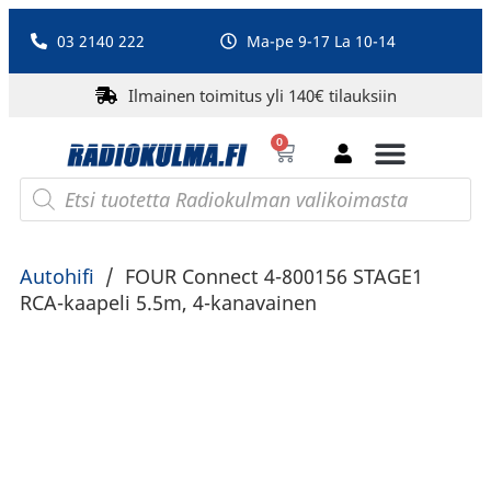
03 2140 222
Ma-pe 9-17 La 10-14
Ilmainen toimitus yli 140€ tilauksiin
0
Bluetooth-kaiuttimet
PA-laitteet ja karaoke
Roberts Radio
Autohifi
/
FOUR Connect 4-800156 STAGE1
RCA-kaapeli 5.5m, 4-kanavainen