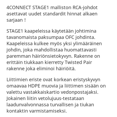
4CONNECT STAGE1 malliston RCA-johdot
asettavat uudet standardit hinnat alkaen
sarjaan !
STAGE1 kaapeleissa käytetään johtimina
tavanomaista paksumpaa OFC johdinta.
Kaapeleissa kulkee myös yksi ylimääräinen
johdin, joka mahdollistaa huomattavasti
paremman häiriönsietokyvyn. Rakenne on
erittäin tiukkaan kierretty Twisted Pair
rakenne joka eliminoi häiriöitä.
Liittimien eriste ovat korkean eristyskyvyn
omaavaa HDPE muovia ja liittimen sisään on
valettu vastakkaiskartio vedonpostajaksi.
Jokainen liitin vetolujuus-testataan
laadunvalvonnassa turvallisen ja tiukan
kontaktin varmistamiseksi.