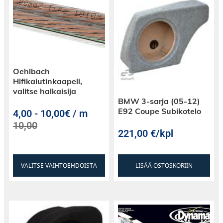
Oehlbach
Hifikaiutinkaapeli,
valitse halkaisija
BMW 3-sarja (05-12)
E92 Coupe Subikotelo
4,00
-
10,00€ / m
10,00
221,00
€
/kpl
VALITSE VAIHTOEHDOISTA
LISÄÄ OSTOSKORIIN