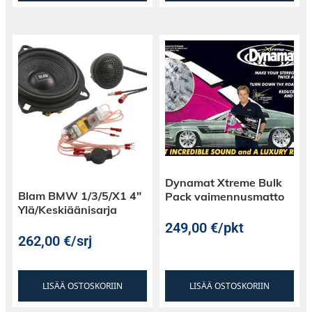
Dynamat Xtreme Bulk
Blam BMW 1/3/5/X1 4″
Pack vaimennusmatto
Ylä/Keskiäänisarja
249,00
€
/pkt
262,00
€
/srj
LISÄÄ OSTOSKORIIN
LISÄÄ OSTOSKORIIN