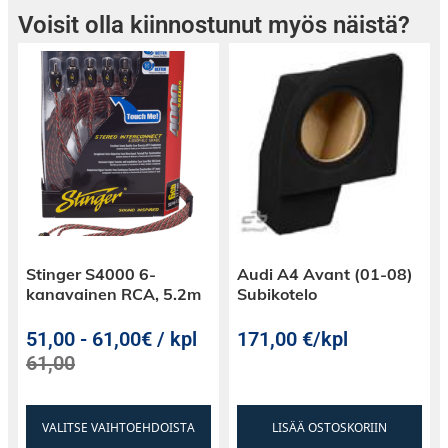
Voisit olla kiinnostunut myös näistä?
Stinger S4000 6-
Audi A4 Avant (01-08)
kanavainen RCA, 5.2m
Subikotelo
51,00
-
61,00€ / kpl
171,00
€
/kpl
61,00
VALITSE VAIHTOEHDOISTA
LISÄÄ OSTOSKORIIN