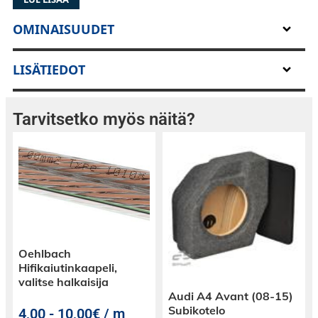
OMINAISUUDET
LISÄTIEDOT
Tarvitsetko myös näitä?
Oehlbach
Hifikaiutinkaapeli,
valitse halkaisija
Audi A4 Avant (08-15)
Subikotelo
4,00
-
10,00€ / m