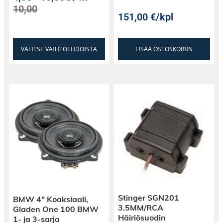
10,00
151,00
€
/kpl
VALITSE VAIHTOEHDOISTA
LISÄÄ OSTOSKORIIN
Stinger SGN201
BMW 4″ Koaksiaali,
3.5MM/RCA
Gladen One 100 BMW
Häiriösuodin
1- ja 3-sarja