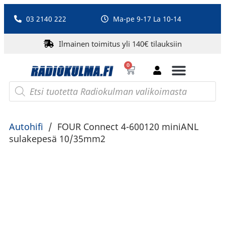
03 2140 222
Ma-pe 9-17 La 10-14
Ilmainen toimitus yli 140€ tilauksiin
0
Bluetooth-kaiuttimet
PA-laitteet ja karaoke
Roberts Radio
Autohifi
/
FOUR Connect 4-600120 miniANL
sulakepesä 10/35mm2