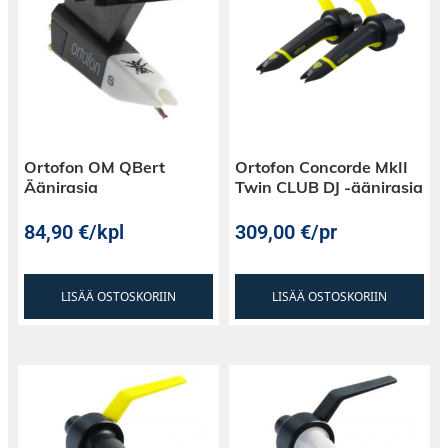
Ortofon OM QBert
Ortofon Concorde MkII
Äänirasia
Twin CLUB DJ -äänirasia
84,90
€
/kpl
309,00
€
/pr
LISÄÄ OSTOSKORIIN
LISÄÄ OSTOSKORIIN