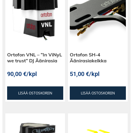
Ortofon VNL – ”In ViNyL
Ortofon SH-4
we trust” DJ Äänirasia
Äänirasiakelkka
90,00
€
/kpl
51,00
€
/kpl
LISÄÄ OSTOSKORIIN
LISÄÄ OSTOSKORIIN