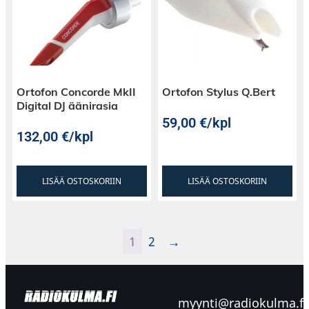
Ortofon Concorde MkII
Ortofon Stylus Q.Bert
Digital DJ äänirasia
59,00
€
/kpl
132,00
€
/kpl
LISÄÄ OSTOSKORIIN
LISÄÄ OSTOSKORIIN
1
2
→
myynti@radiokulma.fi