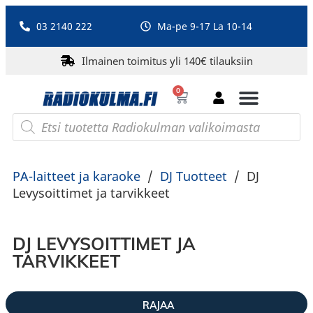
03 2140 222
Ma-pe 9-17 La 10-14
Ilmainen toimitus yli 140€ tilauksiin
0
Bluetooth-kaiuttimet
PA-laitteet ja karaoke
Roberts Radio
PA-laitteet ja karaoke
/
DJ Tuotteet
/
DJ
Levysoittimet ja tarvikkeet
DJ LEVYSOITTIMET JA
TARVIKKEET
RAJAA