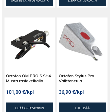
VALITSE VAIHTOEHDOISTA
LISÄÄ OSTOSKORIIN
Ortofon OM PRO S SH4
Ortofon Stylus Pro
Musta rasiakelkalla
Vaihtoneula
101,00
€
/kpl
36,90
€
/kpl
LISÄÄ OSTOSKORIIN
LUE LISÄÄ