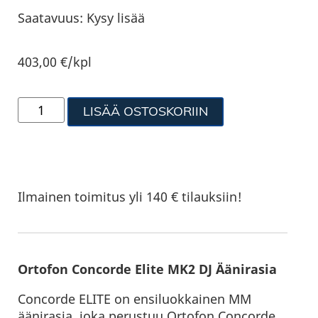
Saatavuus:
Kysy lisää
403,00
€
/kpl
LISÄÄ OSTOSKORIIN
Ilmainen toimitus yli 140 € tilauksiin!
Ortofon Concorde Elite MK2 DJ Äänirasia
Concorde ELITE on ensiluokkainen MM
äänirasia, joka perustuu Ortofon Concorde