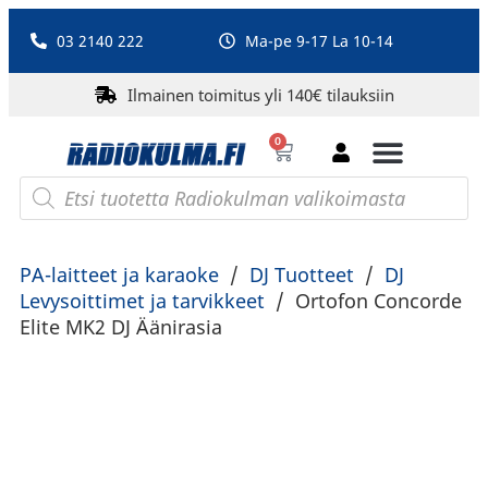
03 2140 222
Ma-pe 9-17 La 10-14
Ilmainen toimitus yli 140€ tilauksiin
0
Bluetooth-kaiuttimet
PA-laitteet ja karaoke
Roberts Radio
PA-laitteet ja karaoke
/
DJ Tuotteet
/
DJ
Levysoittimet ja tarvikkeet
/
Ortofon Concorde
Elite MK2 DJ Äänirasia