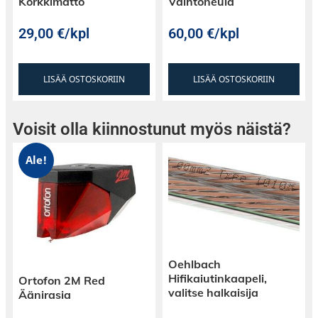
Korkkimatto
Vaihtoneula
ammattitaitoasi ja tinkimätöntä
suhtautumistasi musiikin tekemiseen.
29,00
€
/kpl
60,00
€
/kpl
LISÄÄ OSTOSKORIIN
LISÄÄ OSTOSKORIIN
Voisit olla kiinnostunut myös näistä?
Ale!
Oehlbach
Hifikaiutinkaapeli,
Ortofon 2M Red
valitse halkaisija
Äänirasia