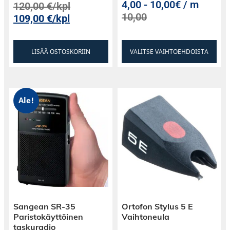
4,00
-
10,00€ / m
120,00
€
/kpl
10,00
109,00
€
/kpl
LISÄÄ OSTOSKORIIN
VALITSE VAIHTOEHDOISTA
Ale!
Sangean SR-35
Ortofon Stylus 5 E
Paristokäyttöinen
Vaihtoneula
taskuradio