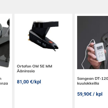
Ortofon OM 5E MM
Äänirasia
n
Sangean DT-120
81,00
€
/kpl
enza
kuulokkeilla
59,90€ / kpl