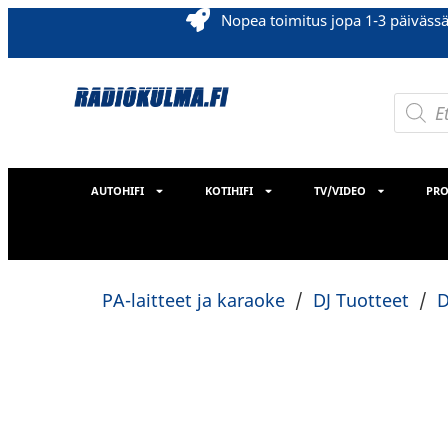
Nopea toimitus jopa 1-3 päiväss
AUTOHIFI
KOTIHIFI
TV/VIDEO
PRO
PA-laitteet ja karaoke
/
DJ Tuotteet
/
D