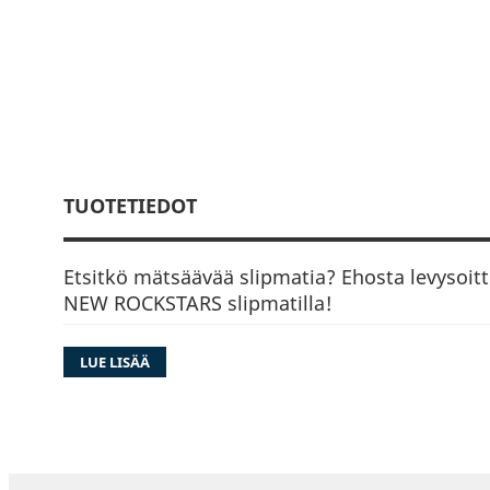
TUOTETIEDOT
Etsitkö mätsäävää slipmatia? Ehosta levysoit
NEW ROCKSTARS slipmatilla!
LUE LISÄÄ
Mahtava logosuunnittelu on kehitetty yhteisty
Blue Marine Productions Associéesin graafise
Maxime Bouchatin kanssa.