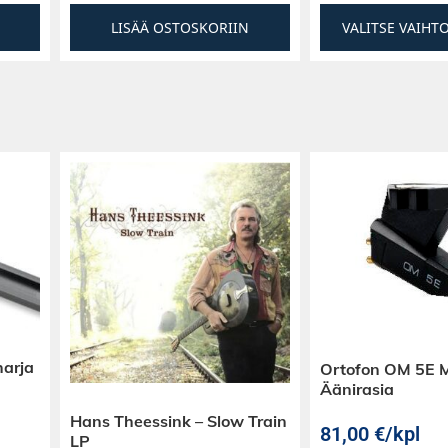
LISÄÄ OSTOSKORIIN
VALITSE VAIHT
harja
Ortofon OM 5E
Äänirasia
Hans Theessink – Slow Train
81,00
€
/kpl
LP