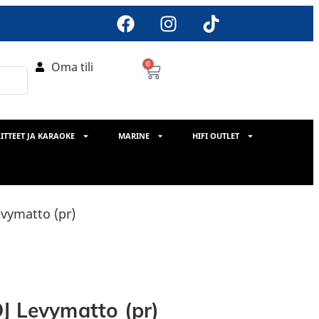
Oma tili
0
ITTEET JA KARAOKE
MARINE
HIFI OUTLET
evymatto (pr)
J Levymatto (pr)