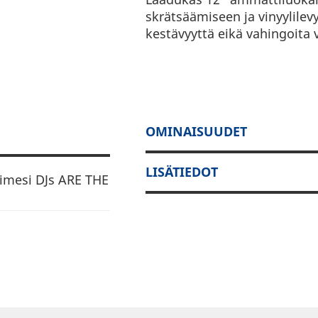
skrätsäämiseen ja vinyylilev
kestävyyttä eikä vahingoita v
OMINAISUUDET
LISÄTIEDOT
timesi DJs ARE THE
össä DJ ND: n ja
n suunnittelijan