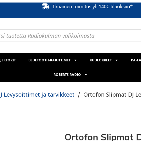
ä
Ilmainen toimitus yli 140€ tilauksiin*
JEKTORIT
BLUETOOTH-KAIUTTIMET
KUULOKKEET
PA-LA
ROBERTS RADIO
J Levysoittimet ja tarvikkeet
/
Ortofon Slipmat DJ L
Ortofon Slipmat D