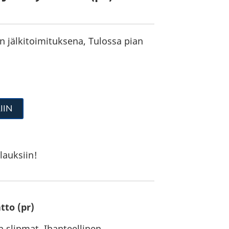
in jälkitoimituksena, Tulossa pian
IIN
lauksiin!
tto (pr)
slipmat. Ihanteellinen