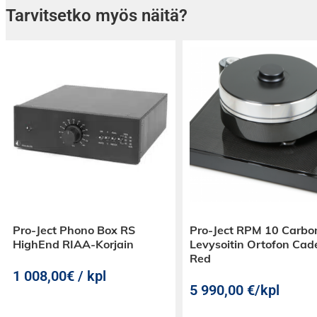
Tarvitsetko myös näitä?
Pro-Ject Phono Box RS
Pro-Ject RPM 10 Carbo
HighEnd RIAA-Korjain
Levysoitin Ortofon Cad
Red
1 008,00€ / kpl
5 990,00
€
/kpl