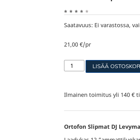
Saatavuus:
Ei varastossa, va
21,00
€
/pr
LISÄÄ OSTOSKOR
Ilmainen toimitus yli 140 € ti
Ortofon Slipmat DJ Levyma
Laadukas 12 ”ammattiluokan 