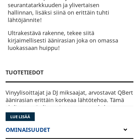
seurantatarkkuuden ja ylivertaisen
hallinnan, lisäksi siinä on erittäin tuhti
lähtöjännite!
Ultrakestävä rakenne, tekee siitä
kirjaimellisesti äänirasian joka on omassa
luokassaan huippu!
TUOTETIEDOT
Vinyylisoittajat ja DJ miksaajat, arvostavat QBert
äänirasian erittäin korkeaa lähtötehoa. Tämä
yhdistettynä ylivertaiseen seurantakykyyn,
hallittavuuteen sekä ääniominaisuuksiin, tekee
LUE LISÄÄ
siitä hinta-laatusuhteeltaan parhaan valinnan
luokassaan.
OMINAISUUDET