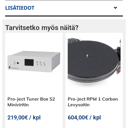
QBert äänirasian soundi on erittäin
LISÄTIEDOT
yksityiskohtainen keskialueilla, lisäksi sen
erinomaisen seurantakyvyn ansiosta se pysyy
tiukasti levyn urassa, ja se on räätälöity
Tarvitsetko myös näitä?
erityisesti Scratch käyttöön. Sen erittäin tuhdin
lähtötehon ansiosta, se on täydellinen valinta
musiikille jossa on erittäin matalia
bassotaajuuksia.
Pro-Ject Tuner Box S2
Pro-Ject RPM 1 Carbon
Miniviritin
Levysoitin
219,00€ / kpl
604,00€ / kpl