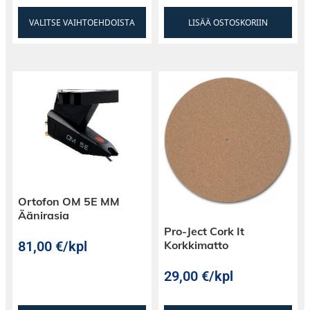
VALITSE VAIHTOEHDOISTA
LISÄÄ OSTOSKORIIN
Ortofon OM 5E MM
Äänirasia
Pro-Ject Cork It
81,00
€
/kpl
Korkkimatto
29,00
€
/kpl