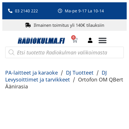
03 2140 222
Ma-pe 9-17 La 10-14
Ilmainen toimitus yli 140€ tilauksiin
0
Bluetooth-kaiuttimet
PA-laitteet ja karaoke
Roberts Radio
PA-laitteet ja karaoke
/
DJ Tuotteet
/
DJ
Levysoittimet ja tarvikkeet
/
Ortofon OM QBert
Äänirasia