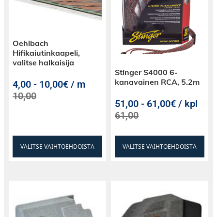
5,25″ midbassot
Kaiutinsarjan asentaminen ei vaadi mitään
Oehlbach
Hifikaiutinkaapeli,
muokkauksia autoon tai auton rakenteisiin,
valitse halkaisija
vaan kaikki komponentit sopivat 100% suoraan
Stinger S4000 6-
alkuperäisten kaiuttimien tilalle ja alkuperäisiä
kanavainen RCA, 5.2m
4,00
-
10,00€ / m
liittimiä käyttäen. Midbasso on
10,00
paperimassakartiolla, butyylikumiripustuksella
51,00
-
61,00€ / kpl
ja tehokkaalla 80 x 17mm magneetilla. Nämä
61,00
takaavat suuren tehonkeston sekä 91dB:n
herkkyyden.
VALITSE VAIHTOEHDOISTA
VALITSE VAIHTOEHDOISTA
20mm Diskantti
Diskanttina on 20mm
kupari/alumiinipuhekelalla varustettu
kangaskalottidiskantti neodyymimagneetilla,