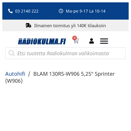
03 2140 222
Ma-pe 9-17 La 10-14
Ilmainen toimitus yli 140€ tilauksiin
0
Bluetooth-kaiuttimet
PA-laitteet ja karaoke
Roberts Radio
Autohifi
/
BLAM 130RS-W906 5,25″ Sprinter
(W906)