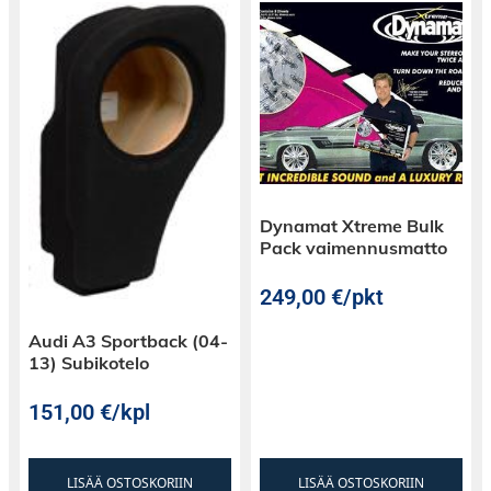
soitinta ei vaihdeta.
Dynamat Xtreme Bulk
Pack vaimennusmatto
249,00
€
/pkt
Audi A3 Sportback (04-
13) Subikotelo
151,00
€
/kpl
LISÄÄ OSTOSKORIIN
LISÄÄ OSTOSKORIIN