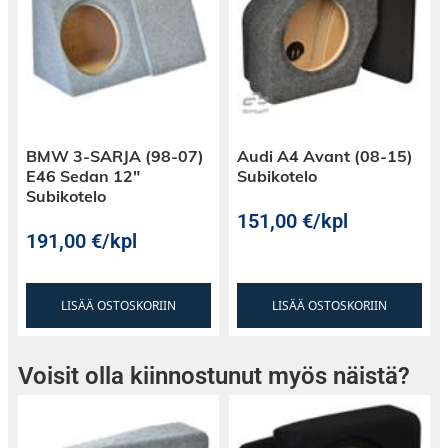
joka sopii suoraan MB Sprintern alkuperäisen
diskantin tilalle.
Jakosuotimet
Jakosuotimet on integroitu diskanttikaiuttimen
BMW 3-SARJA (98-07)
Audi A4 Avant (08-15)
johtoon. Diskantin sekä midbasson liittimet
E46 Sedan 12″
Subikotelo
sopivat suoraan MB:n alkuperäisiin liittimiin.
Subikotelo
151,00
€
/kpl
191,00
€
/kpl
LISÄÄ OSTOSKORIIN
LISÄÄ OSTOSKORIIN
Kaiutinsarjan tekniset tiedot
Voisit olla kiinnostunut myös näistä?
5,25″ (130mm) erillissarja