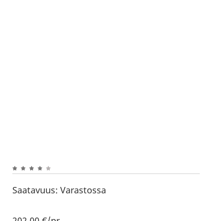
Saatavuus:
Varastossa
202,00
€
/pr