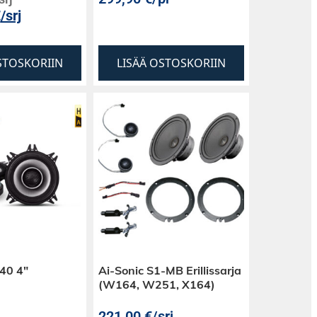
€
/srj
STOSKORIIN
LISÄÄ OSTOSKORIIN
40 4″
Ai-Sonic S1-MB Erillissarja
(W164, W251, X164)
221,00
€
/srj