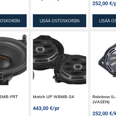
252,00
€
/
TOSKORIIN
LISÄÄ OSTOSKORIIN
LISÄÄ O
42MB-FRT
Match UP W8MB-S4
Rainbow IL
(VASEN)
443,00
€
/pr
252,00
€
/