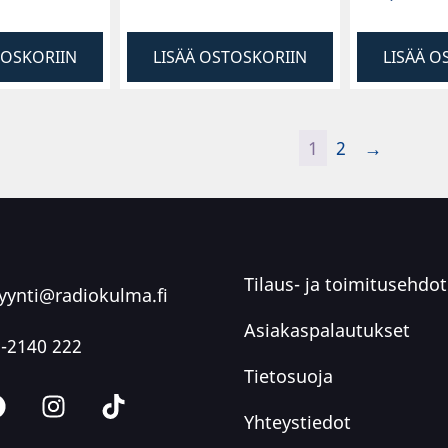
TOSKORIIN
LISÄÄ OSTOSKORIIN
LISÄÄ O
1
2
→
Tilaus- ja toimitusehdot
ynti@radiokulma.fi
Asiakaspalautukset
-2140 222
Tietosuoja
Yhteystiedot