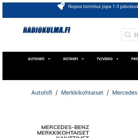
Nopea toimitus jopa 1-3 päiväss
AUTOHIFI
KOTIHIFI
TV/VIDEO
PRO
Autohifi
/
Merkkikohtaiset
/
Mercedes
MERCEDES-BENZ
MERKKIKOHTAISET