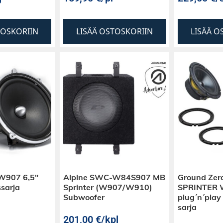
TOSKORIIN
LISÄÄ OSTOSKORIIN
LISÄÄ O
W907 6,5″
Alpine SWC-W84S907 MB
Ground Zer
ssarja
Sprinter (W907/W910)
SPRINTER W
Subwoofer
plug´n´play
sarja
201,00
€
/kpl