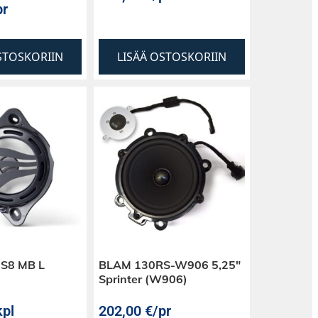
pr
STOSKORIIN
LISÄÄ OSTOSKORIIN
-S8 MB L
BLAM 130RS-W906 5,25″
Sprinter (W906)
kpl
202,00
€
/pr