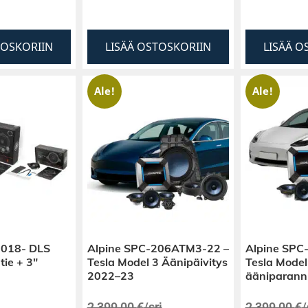
TOSKORIIN
LISÄÄ OSTOSKORIIN
LISÄÄ O
Ale!
Ale!
2018- DLS
Alpine SPC-206ATM3-22 –
Alpine SPC
tie + 3″
Tesla Model 3 Äänipäivitys
Tesla Mode
2022–23
ääniparann
2 399,00
€
/srj
2 399,00
€
/