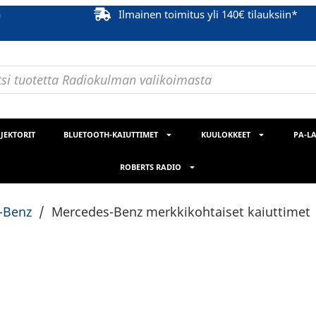
ä
Ilmainen toimitus yli 140€ tilauksiin*
JEKTORIT
BLUETOOTH-KAIUTTIMET
KUULOKKEET
PA-LA
ROBERTS RADIO
-Benz
/
Mercedes-Benz merkkikohtaiset kaiuttimet