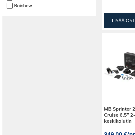
Rainbow
LISÄÄ OS
MB Sprinter 
Cruise 6,5” 2-
keskikaiutin
349,00
€
/pr