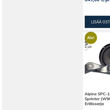
LISÄÄ OS
Ale!
Alpine SPC-
Sprinter (W
Erillissarja