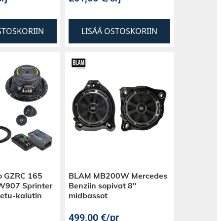
STOSKORIIN
LISÄÄ OSTOSKORIIN
o GZRC 165
BLAM MB200W Mercedes
907 Sprinter
Benziin sopivat 8″
 etu-kaiutin
midbassot
499,00
€
/pr