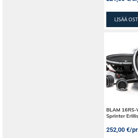
LISÄÄ OS
BLAM 16RS-
Sprinter Erilli
252,00
€
/pr