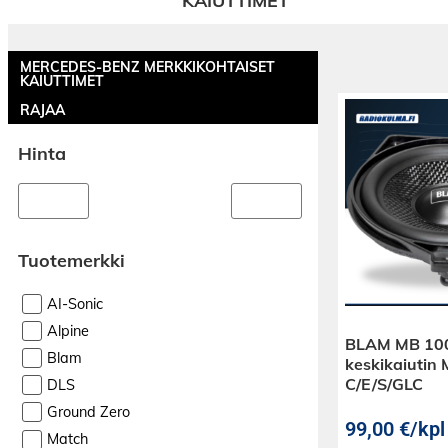
KAIUTTIMET
MERCEDES-BENZ MERKKIKOHTAISET
KAIUTTIMET
RAJAA
Hinta
Tuotemerkki
AI-Sonic
Alpine
BLAM MB 10
Blam
keskikaiutin
C/E/S/GLC
DLS
Ground Zero
99,00
€
/kpl
Match