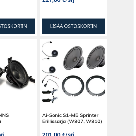
STOSKORIIN
LISÄÄ OSTOSKORIIN
MNS
Ai-Sonic S1-MB Sprinter
a
Erillissarja (W907, W910)
rj
201,00
€
/srj