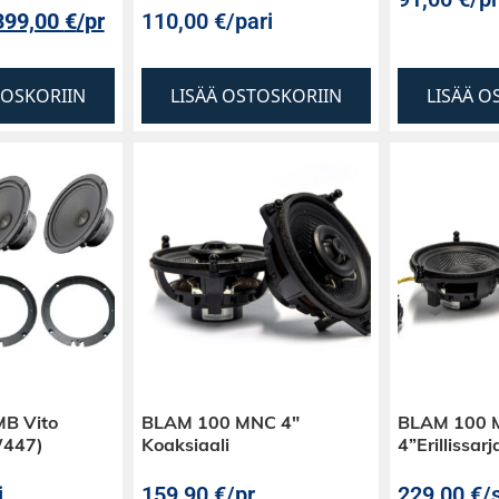
399,00
€
/pr
110,00
€
/pari
TOSKORIIN
LISÄÄ OSTOSKORIIN
LISÄÄ O
MB Vito
BLAM 100 MNC 4″
BLAM 100 
(W447)
Koaksiaali
4”Erillissarj
j
159,90
€
/pr
229,00
€
/s