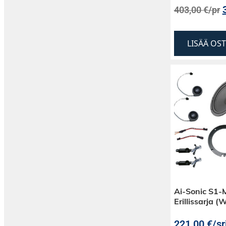
403,00
€
/pr
LISÄÄ OS
Ai-Sonic S1-
Erillissarja 
221,00
€
/sr