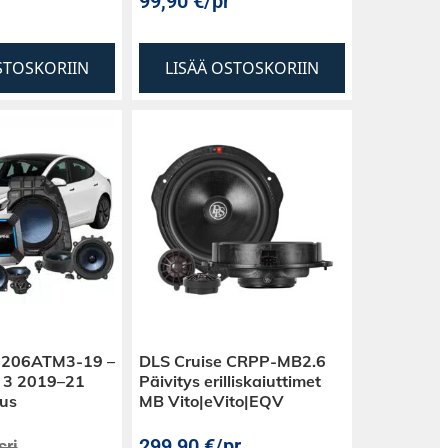
99,90
€
/pr
STOSKORIIN
LISÄÄ OSTOSKORIIN
-206ATM3-19 –
DLS Cruise CRPP-MB2.6
l 3 2019–21
Päivitys erilliskaiuttimet
us
MB Vito|eVito|EQV
299,90
€
/pr
srj