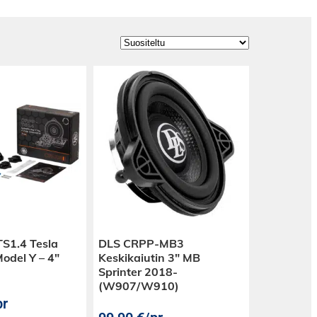
S1.4 Tesla
DLS CRPP-MB3
odel Y – 4″
Keskikaiutin 3″ MB
Sprinter 2018-
(W907/W910)
pr