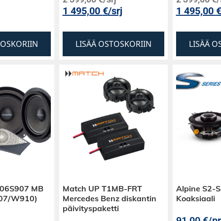
1 495,00
€
/srj
1 495,00
TOSKORIIN
LISÄÄ OSTOSKORIIN
LISÄÄ O
106S907 MB
Match UP T1MB-FRT
Alpine S2-S
907/W910)
Mercedes Benz diskantin
Koaksiaali
päivityspaketti
91,00
€
/pr