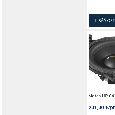
LISÄÄ OS
Match UP C
201,00
€
/pr