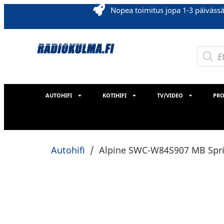
Nopea toimitus jopa 1-3 päiväss
AUTOHIFI
KOTIHIFI
TV/VIDEO
PRO
Autohifi
/
Alpine SWC-W84S907 MB Spr