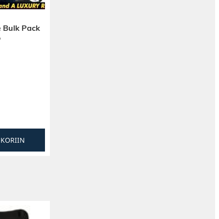
 Bulk Pack
o
SKORIIN