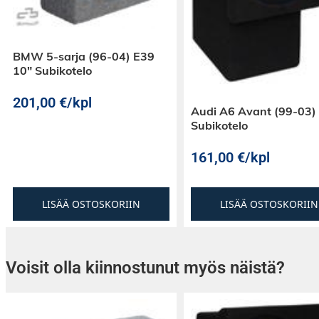
Voimakas ja iskevä bassotoisto
Nautit tukevasta ja kontrolloidusta bassotoist
autoosi SWC-W84S907 subbarin. Tuplakelainen
suljetussa kotelossa, joka sopii autosi apuku
BMW 5-sarja (96-04) E39
penkin alle.
10″ Subikotelo
201,00
€
/kpl
Audi A6 Avant (99-03)
Subikotelo
161,00
€
/kpl
LISÄÄ OSTOSKORIIN
LISÄÄ OSTOSKORIIN
Voisit olla kiinnostunut myös näistä?