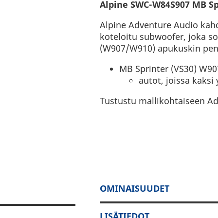
Alpine SWC-W84S907 MB Sp
Alpine Adventure Audio kah
koteloitu subwoofer, joka so
(W907/W910) apukuskin penk
MB Sprinter (VS30) W9
autot, joissa kaksi
Tustustu mallikohtaiseen Ad
OMINAISUUDET
LISÄTIEDOT