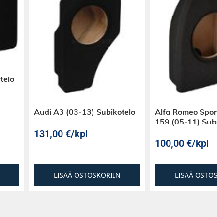
nitysraudat ja
erkon alla
telo
Audi A3 (03-13) Subikotelo
Alfa Romeo Spo
159 (05-11) Sub
131,00
€
/kpl
100,00
€
/kpl
LISÄÄ OSTOSKORIIN
LISÄÄ OSTO