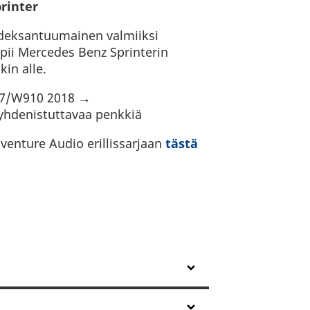
rinter
deksantuumainen valmiiksi
pii Mercedes Benz Sprinterin
in alle.
07/W910 2018 →
 yhdenistuttavaa penkkiä
venture Audio erillissarjaan
tästä