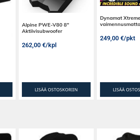
osta, kun lisäät
 8″ elementti on
Dynamat Xtreme
skin puoleisen
vaimennusmatt
Alpine PWE-V80 8″
Aktiivisubwoofer
249,00
€
/pkt
262,00
€
/kpl
LISÄÄ OSTOSKORIIN
LISÄÄ OSTO