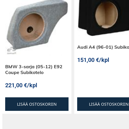
Mukana kiinnitystarvikkeet
Subbarin mukana toimitetaan vaadittavat kiin
Alpine E-sarjan elementti on tukevan metalliv
suojassa.
Huom: Subwoofer vaatii erillisen vahvistimen.
Audi A4 (96-01) Subiko
151,00
€
/kpl
BMW 3-sarja (05-12) E92
Coupe Subikotelo
221,00
€
/kpl
LISÄÄ OSTOSKORIIN
LISÄÄ OSTOSKORIIN