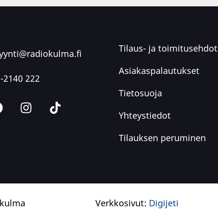
Tilaus- ja toimitusehdot
ynti@radiokulma.fi
Asiakaspalautukset
-2140 222
Tietosuoja
Yhteystiedot
Tilauksen peruminen
okulma
Verkkosivut:
Digijeti