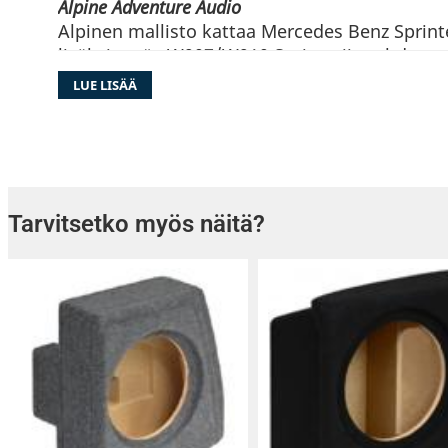
Alpine Adventure Audio
Alpinen mallisto kattaa Mercedes Benz Sprinte
lisäksi myös W907/W910 Sprinteriin tehdyn tu
subbarin, valmiiksi koteloituna.
LUE LISÄÄ
Tarvitsetko myös näitä?