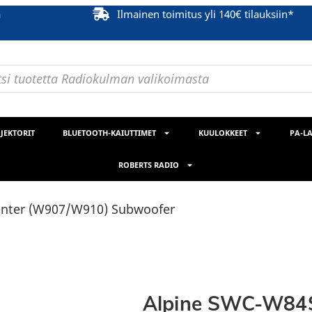
ä
Ilmainen toimitus yli 140€ tilauksiin*
JEKTORIT
BLUETOOTH-KAIUTTIMET
KUULOKKEET
PA-LA
ROBERTS RADIO
inter (W907/W910) Subwoofer
Alpine SWC-W84S