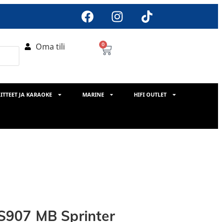
Oma tili
0
ITTEET JA KARAOKE
MARINE
HIFI OUTLET
907 MB Sprinter