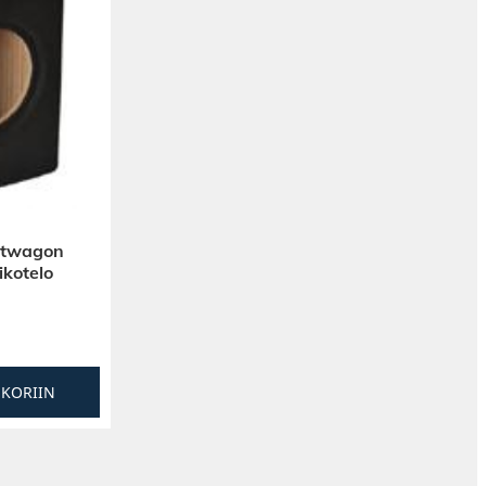
rtwagon
ikotelo
SKORIIN