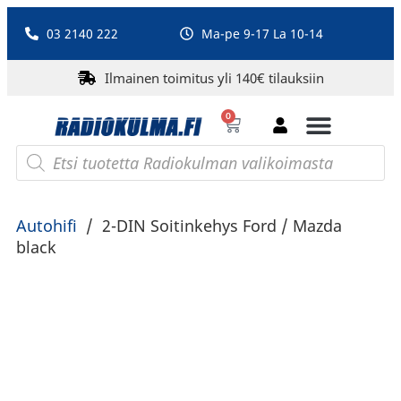
03 2140 222
Ma-pe 9-17 La 10-14
Ilmainen toimitus yli 140€ tilauksiin
0
Bluetooth-kaiuttimet
PA-laitteet ja karaoke
Roberts Radio
Autohifi
/
2-DIN Soitinkehys Ford / Mazda
black