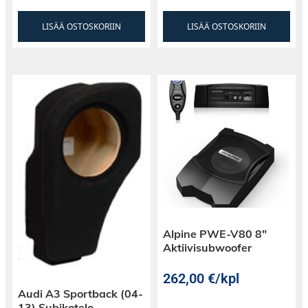
LISÄÄ OSTOSKORIIN
LISÄÄ OSTOSKORIIN
Alpine PWE-V80 8″
Aktiivisubwoofer
262,00
€
/kpl
Audi A3 Sportback (04-
13) Subikotelo