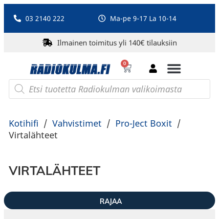
03 2140 222
Ma-pe 9-17 La 10-14
Ilmainen toimitus yli 140€ tilauksiin
0
Bluetooth-kaiuttimet
PA-laitteet ja karaoke
Roberts Radio
Kotihifi
/
Vahvistimet
/
Pro-Ject Boxit
/
Virtalähteet
VIRTALÄHTEET
RAJAA