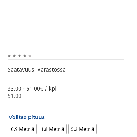
Saatavuus:
Varastossa
33,00
-
51,00€ / kpl
51,00
Valitse pituus
0.9 Metriä
1.8 Metriä
5.2 Metriä