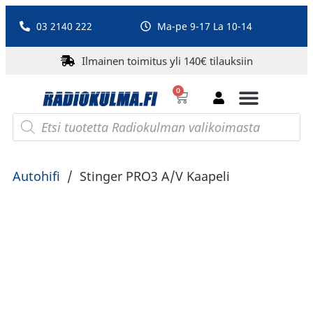
03 2140 222
Ma-pe 9-17 La 10-14
Ilmainen toimitus yli 140€ tilauksiin
0
Bluetooth-kaiuttimet
PA-laitteet ja karaoke
Roberts Radio
Autohifi
/
Stinger PRO3 A/V Kaapeli