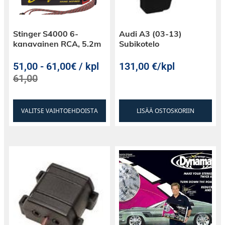
Stinger S4000 6-
Audi A3 (03-13)
kanavainen RCA, 5.2m
Subikotelo
51,00
-
61,00€ / kpl
131,00
€
/kpl
61,00
VALITSE VAIHTOEHDOISTA
LISÄÄ OSTOSKORIIN