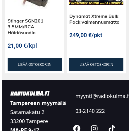
Dynamat Xtreme Bulk
Stinger SGN201
Pack vaimennusmatto
3.5MM/RCA
Häiriösuodin
249,00
€
/pkt
21,00
€
/kpl
LISÄÄ OSTOSKORIIN
LISÄÄ OSTOSKORIIN
myynti@radiokulma.fi
Tampereen myymälä
03-2140 222
Satamakatu 2
33200 Tampere
MA-PE 9-17