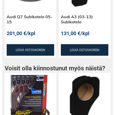
Audi Q7 Subikotelo 05-
Audi A3 (03-13)
15
Subikotelo
201,00
€
/kpl
131,00
€
/kpl
LISÄÄ OSTOSKORIIN
LISÄÄ OSTOSKORIIN
Voisit olla kiinnostunut myös näistä?