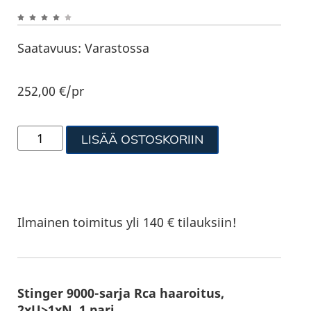
Saatavuus:
Varastossa
252,00
€
/pr
LISÄÄ OSTOSKORIIN
Ilmainen toimitus yli 140 € tilauksiin!
Stinger 9000-sarja Rca haaroitus,
2xU>1xN, 1 pari