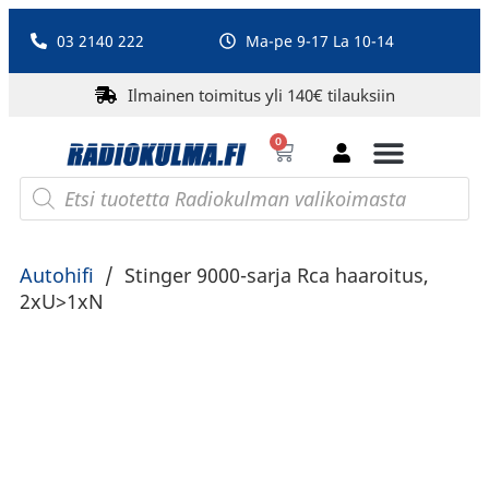
03 2140 222
Ma-pe 9-17 La 10-14
Ilmainen toimitus yli 140€ tilauksiin
0
Bluetooth-kaiuttimet
PA-laitteet ja karaoke
Roberts Radio
Autohifi
/
Stinger 9000-sarja Rca haaroitus,
2xU>1xN