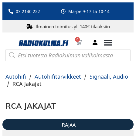
03 2140 222
Ma-pe 9-17 La 10-14
Ilmainen toimitus yli 140€ tilauksiin
0
Bluetooth-kaiuttimet
PA-laitteet ja karaoke
Roberts Radio
Autohifi
/
Autohifitarvikkeet
/
Signaali, Audio
/
RCA Jakajat
RCA JAKAJAT
RAJAA