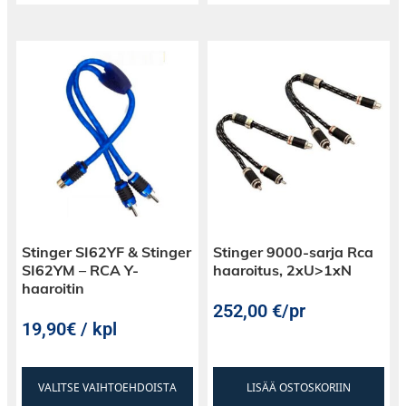
Stinger SI62YF & Stinger
Stinger 9000-sarja Rca
SI62YM – RCA Y-
haaroitus, 2xU>1xN
haaroitin
252,00
€
/pr
19,90€ / kpl
VALITSE VAIHTOEHDOISTA
LISÄÄ OSTOSKORIIN