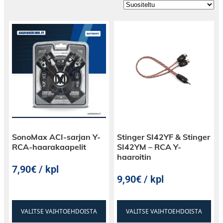
SonoMax ACI-sarjan Y-
Stinger SI42YF & Stinger
RCA-haarakaapelit
SI42YM – RCA Y-
haaroitin
7,90€ / kpl
9,90€ / kpl
VALITSE VAIHTOEHDOISTA
VALITSE VAIHTOEHDOISTA