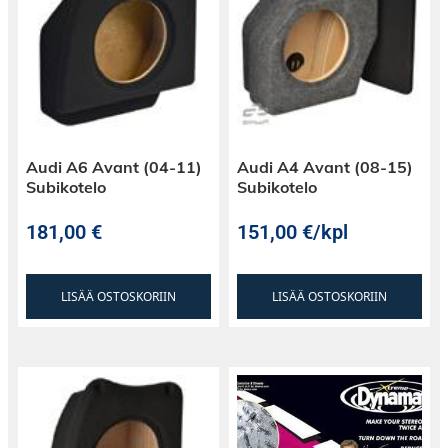
Tyylikkäät suunnittelut, luotettavuus ja
sitoutuminen innovaatioon tekevät
Soundigitalista valinnan niille, jotka vaativat
poikkeuksellista ääntä. Päivitä
äänijärjestelmäsi; anna Soundigitalin mullistaa
äänimaailmasi!
Audi A6 Avant (04-11)
Audi A4 Avant (08-15)
Subikotelo
Subikotelo
181,00
€
151,00
€
/kpl
LISÄÄ OSTOSKORIIN
LISÄÄ OSTOSKORIIN