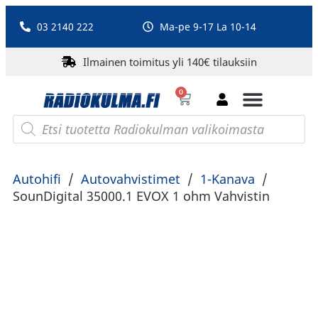
03 2140 222
Ma-pe 9-17 La 10-14
Ilmainen toimitus yli 140€ tilauksiin
0
Bluetooth-kaiuttimet
PA-laitteet ja karaoke
Roberts Radio
Autohifi
/
Autovahvistimet
/
1-Kanava
/
SounDigital 35000.1 EVOX 1 ohm Vahvistin