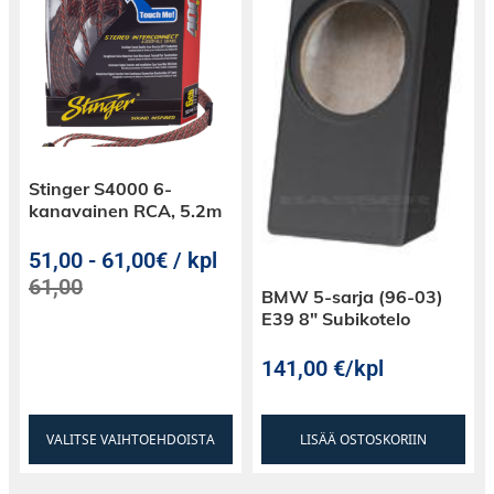
Stinger S4000 6-
kanavainen RCA, 5.2m
51,00
-
61,00€ / kpl
61,00
BMW 5-sarja (96-03)
E39 8″ Subikotelo
141,00
€
/kpl
VALITSE VAIHTOEHDOISTA
LISÄÄ OSTOSKORIIN