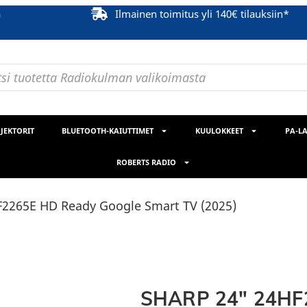
ä
Ilmainen toimitus yli 140€ tilauksiin*
JEKTORIT
BLUETOOTH-KAIUTTIMET
KUULOKKEET
PA-LA
ROBERTS RADIO
2265E HD Ready Google Smart TV (2025)
SHARP 24″ 24HF