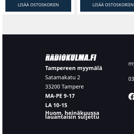
nimelliskuormalla, valmiustila <0,5 W), joten t
LISÄÄ OSTOSKORIIN
LISÄÄ OSTOSKORIIN
erinomaisesti päivittäiseen käyttöön ja kakko
my
Tampereen myymälä
Satamakatu 2
03
33200 Tampere
MA-PE 9-17
LA 10-15
Huom. heinäkuussa
lauantaisin suljettu