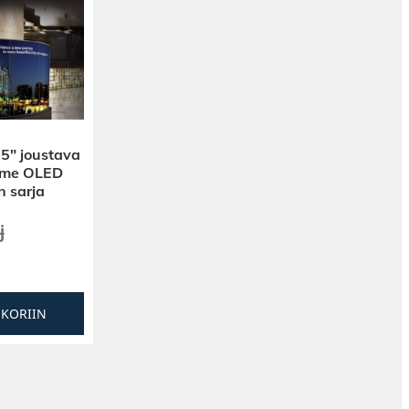
5″ joustava
ame OLED
n sarja
j
SKORIIN