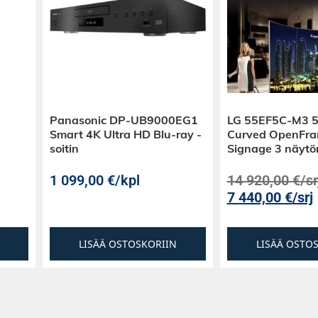
linja-ulostulo,
 helppo sijoittaa
Panasonic DP-UB9000EG1
LG 55EF5C-M3 5
ö, makuuhuone,
Smart 4K Ultra HD Blu-ray -
Curved OpenFr
ttökokemuksen.
soitin
Signage 3 näytö
i:
t ja ääniohjaus
1 099,00
€
/kpl
14 920,00
€
/sr
atonta. HDR10- ja
7 440,00
€
/srj
aloisat kohdat
a säilyy
on omiaan lyhyille
LISÄÄ OSTOSKORIIN
LISÄÄ OSTO
arjen
nnän: kolme