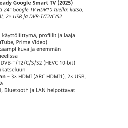
eady Google Smart TV (2025)
24” Google TV HDR10-tuella: katso,
MI, 2× USB ja DVB-T/T2/C/S2
.
käyttöliittymä, profiilit ja laaja
ouTube, Prime Video)
kaampi kuva ja enemmän
neelissa
DVB-T/T2/C/S/S2 (HEVC 10-bit)
ttikatseluun
an –
3× HDMI (ARC HDMI1), 2× USB,
tä
i, Bluetooth ja LAN helpottavat