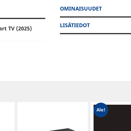
OMINAISUUDET
LISÄTIEDOT
rt TV (2025)
ja suosittelut;
kua.
nnollisempaa
ä.
aapeli- ja
Ale!