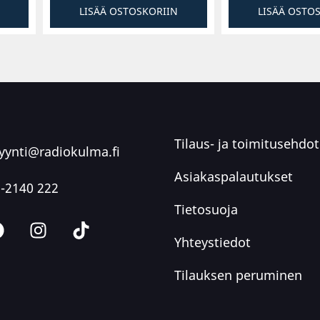
elevisio sopii
LISÄÄ OSTOSKORIIN
LISÄÄ OSTO
snäytöksi.
Tilaus- ja toimitusehdot
ynti@radiokulma.fi
Asiakaspalautukset
-2140 222
Tietosuoja
Yhteystiedot
Tilauksen peruminen