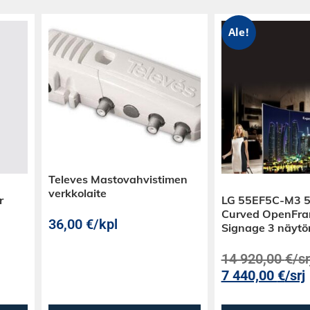
luuääntä), kaksi
nen ääniulostulo
Ale!
tulo hiljaiseen
masti (Wi-Fi) tai
 esimerkiksi
ittilähetykset
 varmistaa
a. Pienestä
 mediasoitin: se
Televes Mastovahvistimen
USB:lta ja tukee
verkkolaite
r
LG 55EF5C-M3 5
t OTA-
Curved OpenFr
36,00
€
/kpl
n tasalla.
Signage 3 näytö
14 920,00
€
/sr
 100×100 mm VESA-
7 440,00
€
/srj
telineellä tai
W