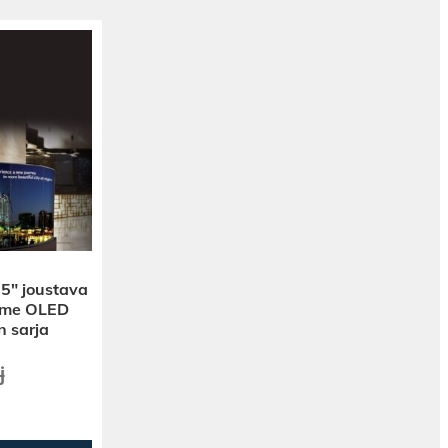
5″ joustava
ame OLED
n sarja
j