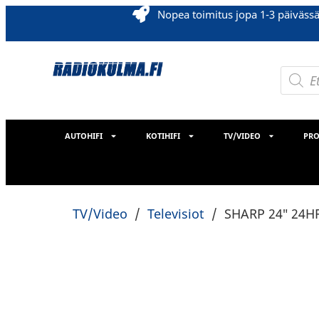
Nopea toimitus jopa 1-3 päiväss
AUTOHIFI
KOTIHIFI
TV/VIDEO
PRO
TV/Video
/
Televisiot
/
SHARP 24″ 24HF