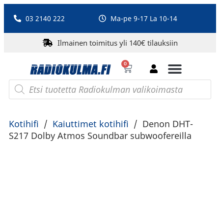
03 2140 222
Ma-pe 9-17 La 10-14
Ilmainen toimitus yli 140€ tilauksiin
0
Bluetooth-kaiuttimet
PA-laitteet ja karaoke
Roberts Radio
Kotihifi
/
Kaiuttimet kotihifi
/
Denon DHT-
S217 Dolby Atmos Soundbar subwoofereilla