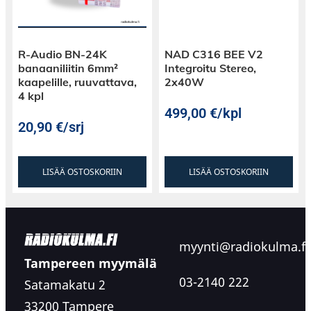
R-Audio BN-24K
NAD C316 BEE V2
banaaniliitin 6mm²
Integroitu Stereo,
kaapelille, ruuvattava,
2x40W
4 kpl
499,00
€
/kpl
20,90
€
/srj
LISÄÄ OSTOSKORIIN
LISÄÄ OSTOSKORIIN
myynti@radiokulma.fi
Tampereen myymälä
03-2140 222
Satamakatu 2
33200 Tampere