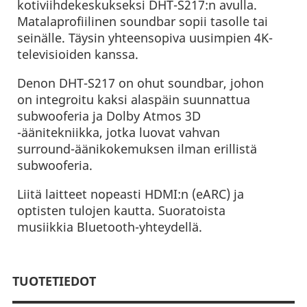
kotiviihdekeskukseksi DHT-S217:n avulla.
Matalaprofiilinen soundbar sopii tasolle tai
seinälle. Täysin yhteensopiva uusimpien 4K-
televisioiden kanssa.
Denon DHT-S217 on ohut soundbar, johon
on integroitu kaksi alaspäin suunnattua
subwooferia ja Dolby Atmos 3D
-äänitekniikka, jotka luovat vahvan
surround-äänikokemuksen ilman erillistä
subwooferia.
Liitä laitteet nopeasti HDMI:n (eARC) ja
optisten tulojen kautta. Suoratoista
musiikkia Bluetooth-yhteydellä.
TUOTETIEDOT