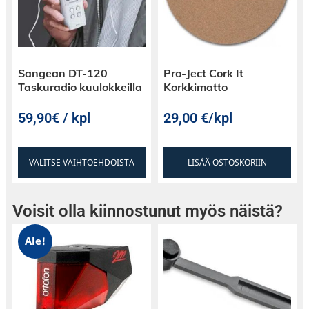
Sangean DT-120
Pro-Ject Cork It
Taskuradio kuulokkeilla
Korkkimatto
59,90€ / kpl
29,00
€
/kpl
VALITSE VAIHTOEHDOISTA
LISÄÄ OSTOSKORIIN
Voisit olla kiinnostunut myös näistä?
Ale!