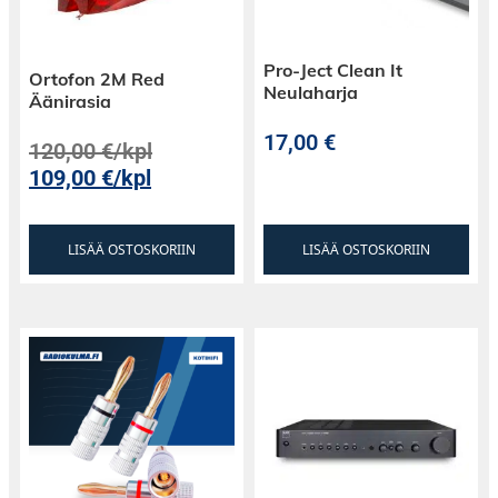
Pro-Ject Clean It
Ortofon 2M Red
Neulaharja
Äänirasia
17,00
€
120,00
€
/kpl
109,00
€
/kpl
LISÄÄ OSTOSKORIIN
LISÄÄ OSTOSKORIIN