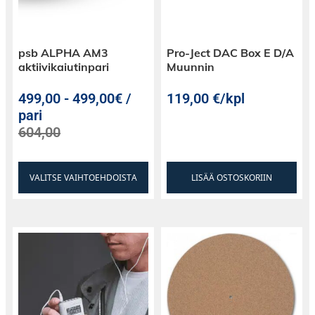
audiopaluukanava (eARC) tarjoavat selkeän
kuvan ja uskomattoman äänenlaadun. Liitä
televisio, Blu-ray-soitin ja muut laitteet. Voit
psb ALPHA AM3
Pro-Ject DAC Box E D/A
myös suoratoistaa lempimusiikkiasi Bluetooth-
aktiivikaiutinpari
Muunnin
yhteyden kautta.
499,00
-
499,00€ /
119,00
€
/kpl
pari
604,00
VALITSE VAIHTOEHDOISTA
LISÄÄ OSTOSKORIIN