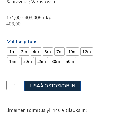
Saatavuus:
Varastossa
171,00
-
403,00€ / kpl
403,00
Valitse pituus
1m
2m
4m
6m
7m
10m
12m
15m
20m
25m
30m
50m
LISÄÄ OSTOSKORIIN
Ilmainen toimitus yli 140 € tilauksiin!