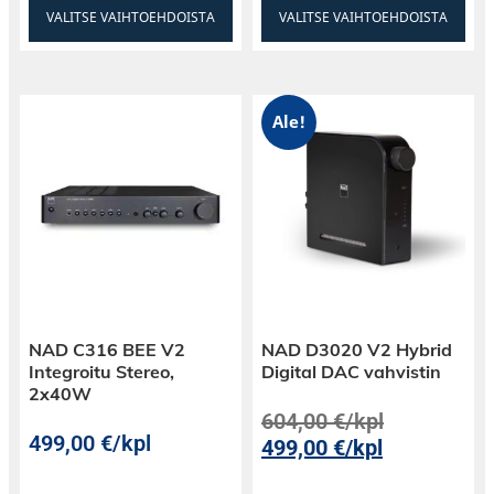
VALITSE VAIHTOEHDOISTA
VALITSE VAIHTOEHDOISTA
Ale!
NAD C316 BEE V2
NAD D3020 V2 Hybrid
Integroitu Stereo,
Digital DAC vahvistin
2x40W
604,00
€
/kpl
499,00
€
/kpl
499,00
€
/kpl