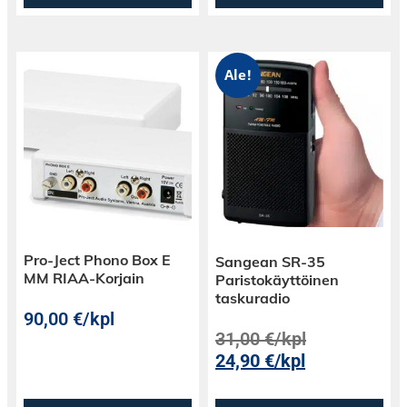
Ale!
Pro-Ject Phono Box E
Sangean SR-35
MM RIAA-Korjain
Paristokäyttöinen
taskuradio
90,00
€
/kpl
31,00
€
/kpl
24,90
€
/kpl