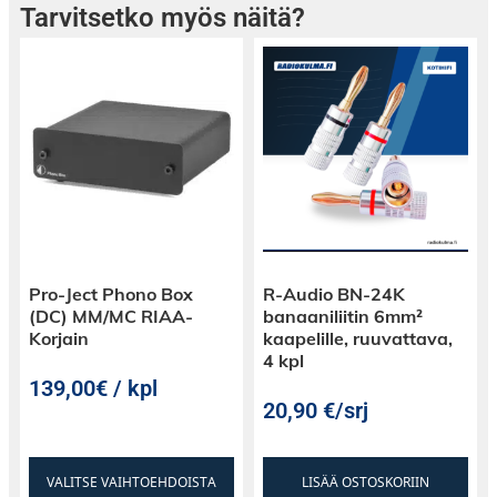
Siirrä korkeataajuuksisia signaaleja optisen
Tarvitsetko myös näitä?
kuidun kautta, ilman sähkömagneettihäiriötä,
puhtaaseen, häiriöttömämpään signaalis
siirtoon.
Jopa 32 audiokanavaa monikanavaiseen
audiotoistoon
Kaapelin halkaisija ainoastaan 4.8mm
CE/ROHS Sertifioitu
Pro-Ject Phono Box
R-Audio BN-24K
HUOM!
Huomioi kytkennässä kaapelin
(DC) MM/MC RIAA-
banaaniliitin 6mm²
kulkusuunta, SOURCE liitin kytketään
Korjain
kaapelille, ruuvattava,
ohjelmalähteeseen (bluray, digiboksi, tietokone
4 kpl
yms.) ja DISPLAY näyttölaitteseen (TV, Projektori
139,00€ / kpl
yms.)
20,90
€
/srj
VALITSE VAIHTOEHDOISTA
LISÄÄ OSTOSKORIIN