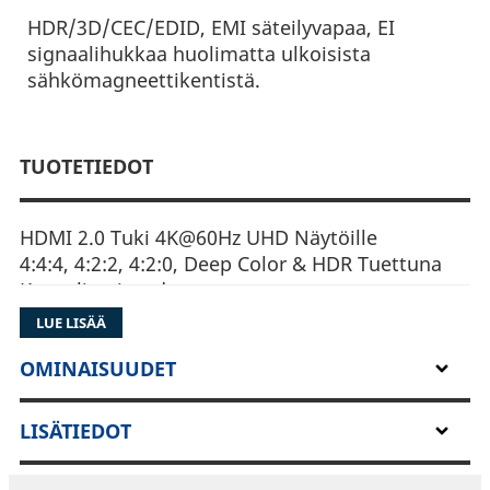
HDR/3D/CEC/EDID, EMI säteilyvapaa, EI
signaalihukkaa huolimatta ulkoisista
sähkömagneettikentistä.
TUOTETIEDOT
HDMI 2.0 Tuki 4K@60Hz UHD Näytöille
4:4:4, 4:2:2, 4:2:0, Deep Color & HDR Tuettuna
Kaapelin pituudet:
10m/15m/20m/30m/50m/100m
LUE LISÄÄ
Liitäntä: HDMI Tyyppi A/A
Suurin kaistaleveys 18.2Gbps (6Gbps x 3
OMINAISUUDET
kanavaa)
HDCP2.2/3D/CEC/EDID/HDR Tuki
LISÄTIEDOT
Minimaalisen pieni liitinrakenne kulkee helposti
läpivientikanavista