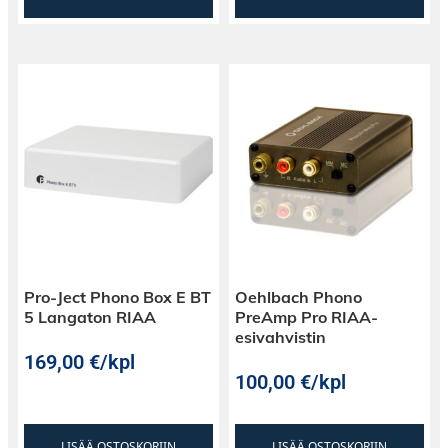
Pro-Ject Phono Box E BT
Oehlbach Phono
5 Langaton RIAA
PreAmp Pro RIAA-
esivahvistin
169,00
€
/kpl
100,00
€
/kpl
LISÄÄ OSTOSKORIIN
LISÄÄ OSTOSKORIIN