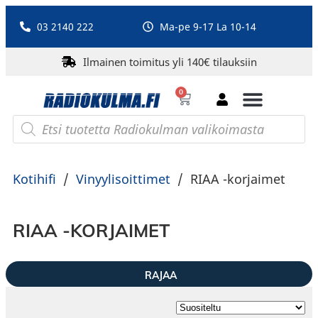
03 2140 222
Ma-pe 9-17 La 10-14
Ilmainen toimitus yli 140€ tilauksiin
0
Bluetooth-kaiuttimet
PA-laitteet ja karaoke
Roberts Radio
Kotihifi
/
Vinyylisoittimet
/
RIAA -korjaimet
RIAA -KORJAIMET
RAJAA