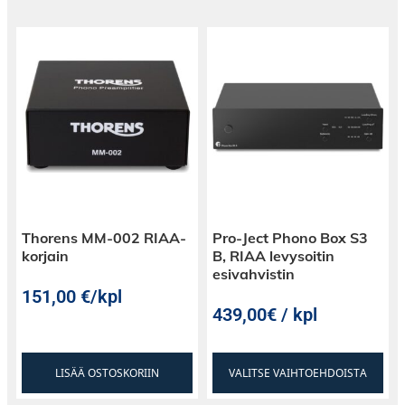
Thorens MM-002 RIAA-
Pro-Ject Phono Box S3
korjain
B, RIAA levysoitin
esivahvistin
151,00
€
/kpl
439,00€ / kpl
LISÄÄ OSTOSKORIIN
VALITSE VAIHTOEHDOISTA