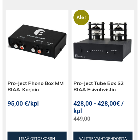
Ale!
Pro-Ject Phono Box MM
Pro-Ject Tube Box S2
RIAA-Korjain
RIAA Esivahvistin
95,00
€
/kpl
428,00
-
428,00€ /
kpl
449,00
LISÄÄ OSTOSKORIIN
VALITSE VAIHTOEHDOISTA