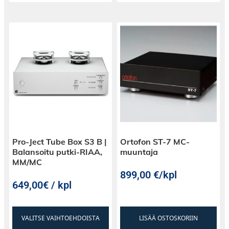
Pro‑Ject Tube Box S3 B |
Ortofon ST-7 MC-
Balansoitu putki‑RIAA,
muuntaja
MM/MC
899,00
€
/kpl
649,00€ / kpl
VALITSE VAIHTOEHDOISTA
LISÄÄ OSTOSKORIIN