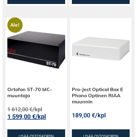
Ale!
Ortofon ST-70 MC-
Pro-Ject Optical Box E
muuntaja
Phono Optinen RIAA
muunnin
1 612,00
€
/kpl
189,00
€
/kpl
1 599,00
€
/kpl
LISÄÄ OSTOSKORIIN
LISÄÄ OSTOSKORIIN