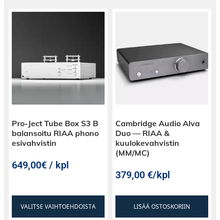
Pro-Ject Tube Box S3 B
Cambridge Audio Alva
balansoitu RIAA phono
Duo — RIAA &
esivahvistin
kuulokevahvistin
(MM/MC)
649,00€ / kpl
379,00
€
/kpl
VALITSE VAIHTOEHDOISTA
LISÄÄ OSTOSKORIIN