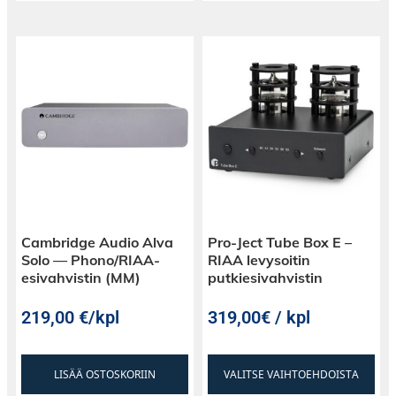
Cambridge Audio Alva
Pro-Ject Tube Box E –
Solo — Phono/RIAA-
RIAA levysoitin
esivahvistin (MM)
putkiesivahvistin
219,00
€
/kpl
319,00€ / kpl
LISÄÄ OSTOSKORIIN
VALITSE VAIHTOEHDOISTA