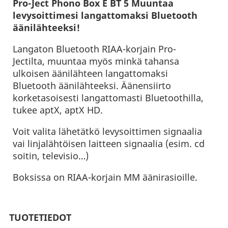
Pro-Ject Phono Box E BT 5 Muuntaa
levysoittimesi langattomaksi Bluetooth
äänilähteeksi!
Langaton Bluetooth RIAA-korjain Pro-
Jectilta, muuntaa myös minkä tahansa
ulkoisen äänilähteen langattomaksi
Bluetooth äänilähteeksi. Äänensiirto
korketasoisesti langattomasti Bluetoothilla,
tukee aptX, aptX HD.
Voit valita lähetätkö levysoittimen signaalia
vai linjalähtöisen laitteen signaalia (esim. cd
soitin, televisio…)
Boksissa on RIAA-korjain MM äänirasioille.
TUOTETIEDOT