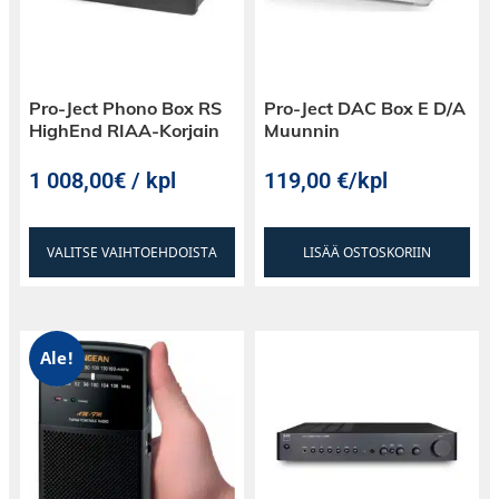
Pro-Ject Phono Box RS
Pro-Ject DAC Box E D/A
HighEnd RIAA-Korjain
Muunnin
1 008,00€ / kpl
119,00
€
/kpl
VALITSE VAIHTOEHDOISTA
LISÄÄ OSTOSKORIIN
Ale!