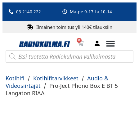
03 2140 222
Ma-pe 9-17 La 10-14
Ilmainen toimitus yli 140€ tilauksiin
0
Bluetooth-kaiuttimet
PA-laitteet ja karaoke
Roberts Radio
Kotihifi
/
Kotihifitarvikkeet
/
Audio &
Videosiirtäjät
/
Pro-Ject Phono Box E BT 5
Langaton RIAA