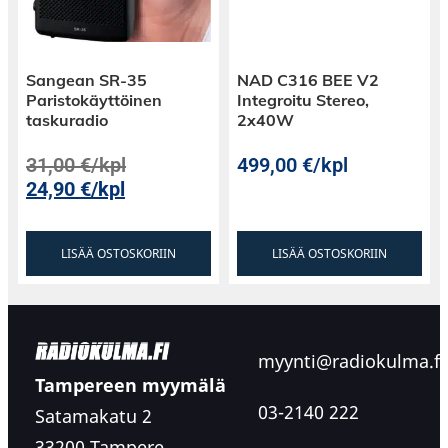
Sangean SR-35
NAD C316 BEE V2
Paristokäyttöinen
Integroitu Stereo,
taskuradio
2x40W
31,00
€
/kpl
499,00
€
/kpl
24,90
€
/kpl
LISÄÄ OSTOSKORIIN
LISÄÄ OSTOSKORIIN
myynti@radiokulma.fi
Tampereen myymälä
03-2140 222
Satamakatu 2
33200 Tampere