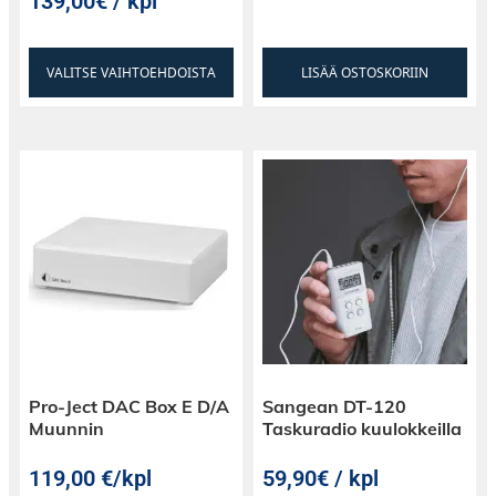
139,00€ / kpl
tavanomaisesta signaalin aktiivisesta
vahvistuksesta koituvaa ylimääräistä melua tai
säröä ei ole.
VALITSE VAIHTOEHDOISTA
LISÄÄ OSTOSKORIIN
Pro-Ject DAC Box E D/A
Sangean DT-120
Muunnin
Taskuradio kuulokkeilla
119,00
€
/kpl
59,90€ / kpl