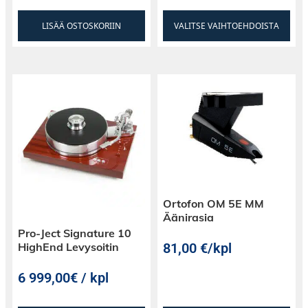
LISÄÄ OSTOSKORIIN
VALITSE VAIHTOEHDOISTA
Ortofon OM 5E MM
Äänirasia
Pro-Ject Signature 10
81,00
€
/kpl
HighEnd Levysoitin
6 999,00€ / kpl