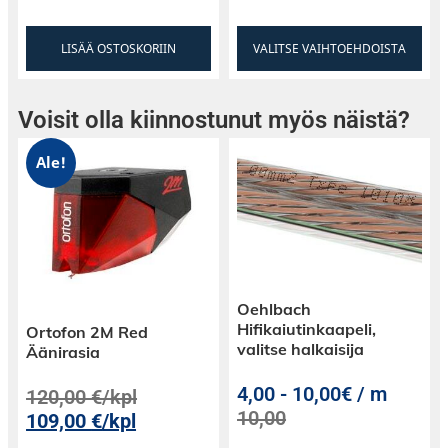
LISÄÄ OSTOSKORIIN
VALITSE VAIHTOEHDOISTA
Voisit olla kiinnostunut myös näistä?
Ale!
Oehlbach
Hifikaiutinkaapeli,
Ortofon 2M Red
valitse halkaisija
Äänirasia
4,00
-
10,00€ / m
120,00
€
/kpl
10,00
109,00
€
/kpl