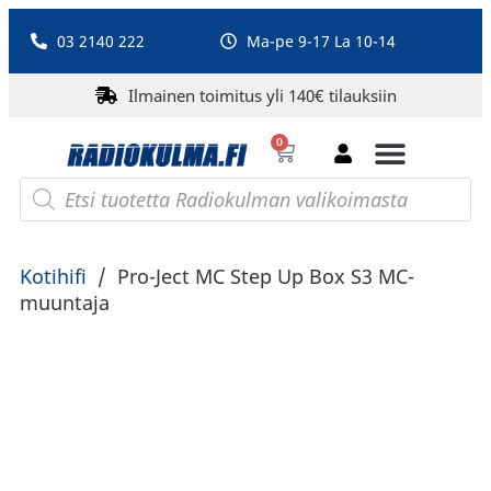
03 2140 222
Ma-pe 9-17 La 10-14
Ilmainen toimitus yli 140€ tilauksiin
0
Bluetooth-kaiuttimet
PA-laitteet ja karaoke
Roberts Radio
Kotihifi
/
Pro-Ject MC Step Up Box S3 MC-
muuntaja