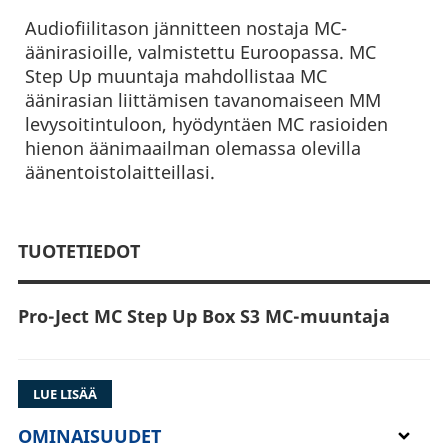
Audiofiilitason jännitteen nostaja MC-
äänirasioille, valmistettu Euroopassa. MC
Step Up muuntaja mahdollistaa MC
äänirasian liittämisen tavanomaiseen MM
levysoitintuloon, hyödyntäen MC rasioiden
hienon äänimaailman olemassa olevilla
äänentoistolaitteillasi.
TUOTETIEDOT
Pro-Ject MC Step Up Box S3 MC-muuntaja
LUE LISÄÄ
MC Muuntaja eroaa tavanomaisesta
esivahvistimesta siinä, että se tarjoaa
OMINAISUUDET