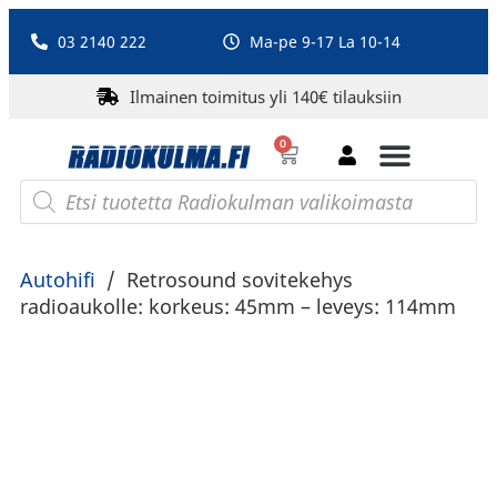
03 2140 222
Ma-pe 9-17 La 10-14
Ilmainen toimitus yli 140€ tilauksiin
0
Bluetooth-kaiuttimet
PA-laitteet ja karaoke
Roberts Radio
Autohifi
/
Retrosound sovitekehys
radioaukolle: korkeus: 45mm – leveys: 114mm