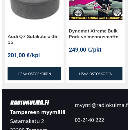
Dynamat Xtreme Bulk
Audi Q7 Subikotelo 05-
Pack vaimennusmatto
15
249,00
€
/pkt
201,00
€
/kpl
LISÄÄ OSTOSKORIIN
LISÄÄ OSTOSKORIIN
myynti@radiokulma.fi
Tampereen myymälä
03-2140 222
Satamakatu 2