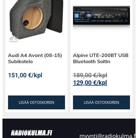
Audi A4 Avant (08-15)
Alpine UTE-200BT USB
Subikotelo
Bluetooth Soitin
151,00
€
/kpl
189,00
€
/kpl
129,00
€
/kpl
LISÄÄ OSTOSKORIIN
LISÄÄ OSTOSKORIIN
myynti@radiokulma.fi