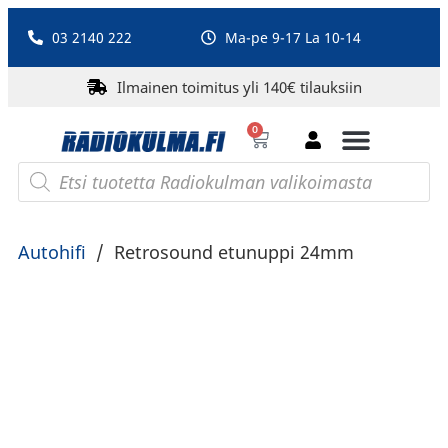
03 2140 222
Ma-pe 9-17 La 10-14
Ilmainen toimitus yli 140€ tilauksiin
0
Bluetooth-kaiuttimet
PA-laitteet ja karaoke
Roberts Radio
Autohifi
/
Retrosound etunuppi 24mm