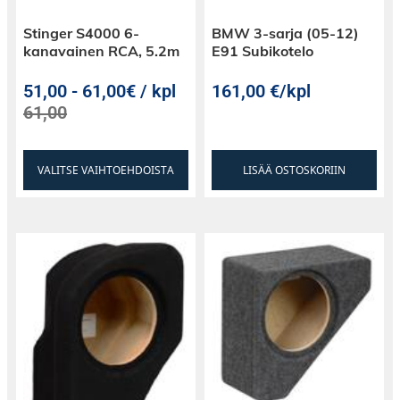
Stinger S4000 6-
BMW 3-sarja (05-12)
kanavainen RCA, 5.2m
E91 Subikotelo
51,00
-
61,00€ / kpl
161,00
€
/kpl
61,00
VALITSE VAIHTOEHDOISTA
LISÄÄ OSTOSKORIIN