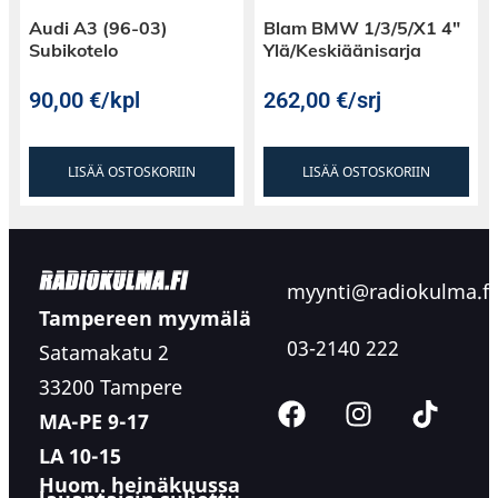
Audi A3 (96-03)
Blam BMW 1/3/5/X1 4″
Subikotelo
Ylä/Keskiäänisarja
90,00
€
/kpl
262,00
€
/srj
LISÄÄ OSTOSKORIIN
LISÄÄ OSTOSKORIIN
myynti@radiokulma.fi
Tampereen myymälä
03-2140 222
Satamakatu 2
33200 Tampere
MA-PE 9-17
LA 10-15
Huom. heinäkuussa