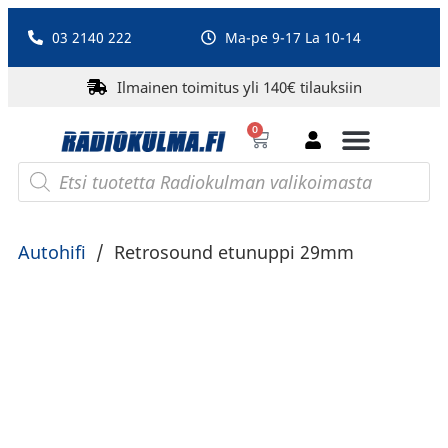
03 2140 222
Ma-pe 9-17 La 10-14
Ilmainen toimitus yli 140€ tilauksiin
0
Bluetooth-kaiuttimet
PA-laitteet ja karaoke
Roberts Radio
Autohifi
/
Retrosound etunuppi 29mm