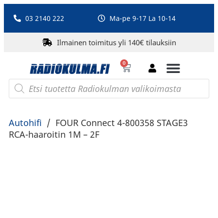
03 2140 222
Ma-pe 9-17 La 10-14
Ilmainen toimitus yli 140€ tilauksiin
0
Bluetooth-kaiuttimet
PA-laitteet ja karaoke
Roberts Radio
Autohifi
/
FOUR Connect 4-800358 STAGE3
RCA-haaroitin 1M – 2F