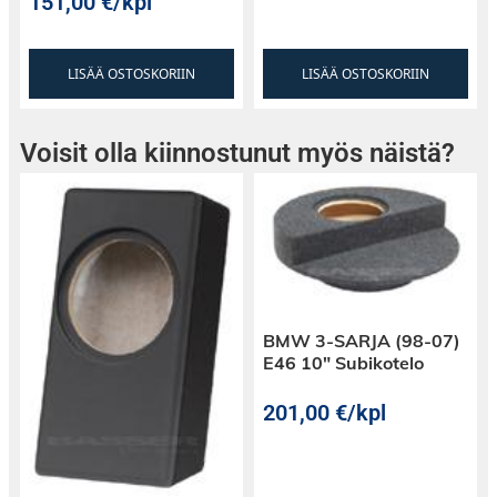
151,00
€
/kpl
LISÄÄ OSTOSKORIIN
LISÄÄ OSTOSKORIIN
Voisit olla kiinnostunut myös näistä?
BMW 3-SARJA (98-07)
E46 10″ Subikotelo
201,00
€
/kpl