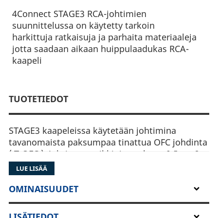
4Connect STAGE3 RCA-johtimien
suunnittelussa on käytetty tarkoin
harkittuja ratkaisuja ja parhaita materiaaleja
jotta saadaan aikaan huippulaadukas RCA-
kaapeli
TUOTETIEDOT
STAGE3 kaapeleissa käytetään johtimina
tavanomaista paksumpaa tinattua OFC johdinta
( T-OFC ). Johtimen poikkipinta-ala on 0,5mm2
joka on todella reilusti ylimitoitettua RCA-
LUE LISÄÄ
kaapeliin.
OMINAISUUDET
Kaapeleissa kulkee myös yksi ylimääräinen
johdin, joka mahdollistaa huomattavasti
LISÄTIEDOT