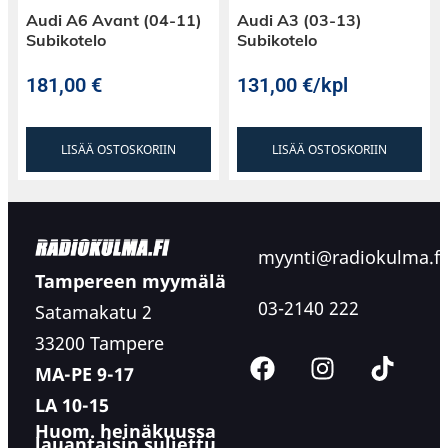
Audi A6 Avant (04-11)
Audi A3 (03-13)
Subikotelo
Subikotelo
181,00
€
131,00
€
/kpl
LISÄÄ OSTOSKORIIN
LISÄÄ OSTOSKORIIN
myynti@radiokulma.fi
Tampereen myymälä
03-2140 222
Satamakatu 2
33200 Tampere
MA-PE 9-17
LA 10-15
Huom. heinäkuussa
lauantaisin suljettu