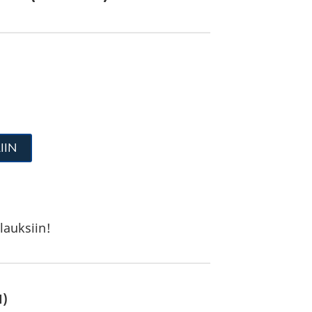
IIN
lauksiin!
N)