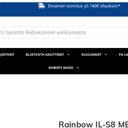
ä
Ilmainen toimitus yli 140€ tilauksiin*
JEKTORIT
BLUETOOTH-KAIUTTIMET
KUULOKKEET
PA-LA
ROBERTS RADIO
Rainbow IL-S8 M