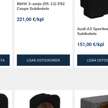
BMW 3-sarja (05-12) E92
Coupe Subikotelo
221,00
€
/kpl
leihin
Audi A3 Sportba
tilalle (kuskin
Subikotelo
151,00
€
/kpl
STA
LISÄÄ OSTOSKORIIN
LISÄÄ OSTO