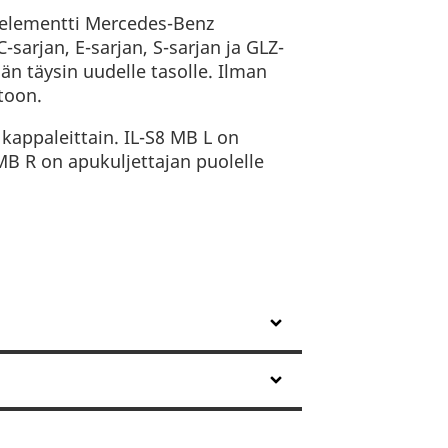
elementti Mercedes-Benz
C-sarjan, E-sarjan, S-sarjan ja GLZ-
än täysin uudelle tasolle. Ilman
toon.
appaleittain. IL-S8 MB L on
 MB R on apukuljettajan puolelle