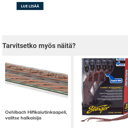
LUE LISÄÄ
Rainbowlla on ilo esitellä HighEnd-luokan su
Mercedes-Benz autoihin! Plug & Play asennus 
kaiutinpaikoille. Nyt voit päivittää C-sarjan, E-
GLZ-sarjan äänentoistojärjestelmän täysin uud
Ilman minkäänlaisia muutoksia autoon, täysin
Tarvitsetko myös näitä?
Nämä subwooferit myydään kappaleittain. IL
kuljettajan puolelle ja IL-S8 MB R on apukulje
tarkoitettu elementti.
Subwoofereiden lisäksi voit päivittää myös m
etukaiuttimesi. Saatavilla on kolme eri tasoa 
Rainbow IL-C4.2C ( Classic ) on malliston edull
jo huimasti auton alkuperäisiä kaiuttimia par
C4.2E ( Enchanced ) on paremmalla diskantill
Oehlbach Hifikaiutinkaapeli,
valitse halkaisija
kartiolla varustettu seuraava taso. Rainbow IL
on malliston paras sarja, siinä paremman dis