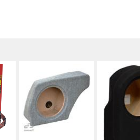
bwoofer elementit
alkuperäisille
sarjan, S-sarjan ja
elle tasolle.
 OEM tyyliin.
-S8 MB L on
ttajan puolelle
uut
etukaiuttimia.
isin sarja, joka on
empi. Rainbow IL-
a ja keskiäänen
-C4.2S ( Superior )
kantin seurana on