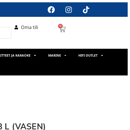
Oma tili
0
ITTEET JA KARAOKE
MARINE
HIFI OUTLET
B L (VASEN)