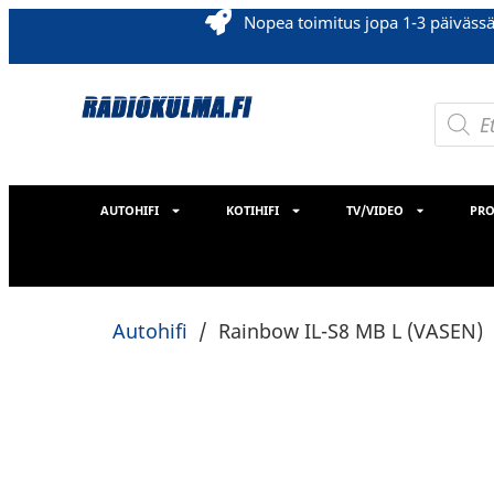
Nopea toimitus jopa 1-3 päiväss
AUTOHIFI
KOTIHIFI
TV/VIDEO
PRO
Autohifi
/
Rainbow IL-S8 MB L (VASEN)