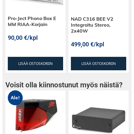
Pro-Ject Phono Box E
NAD C316 BEE V2
MM RIAA-Korjain
Integroitu Stereo,
2x40W
90,00
€
/kpl
499,00
€
/kpl
LISÄÄ OSTOSKORIIN
LISÄÄ OSTOSKORIIN
Voisit olla kiinnostunut myös näistä?
Ale!