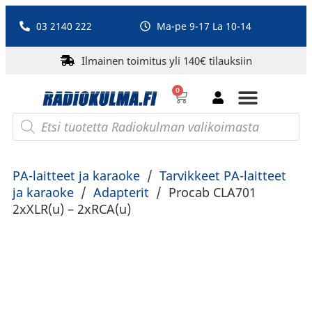
03 2140 222
Ma-pe 9-17 La 10-14
Ilmainen toimitus yli 140€ tilauksiin
0
Bluetooth-kaiuttimet
PA-laitteet ja karaoke
Roberts Radio
PA-laitteet ja karaoke
/
Tarvikkeet PA-laitteet
ja karaoke
/
Adapterit
/
Procab CLA701
2xXLR(u) – 2xRCA(u)