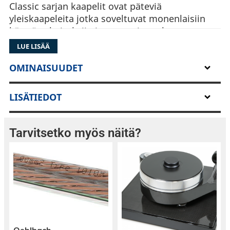
Classic sarjan kaapelit ovat päteviä
yleiskaapeleita jotka soveltuvat monenlaisiin
käyttötarkoituksiin jossa tarvitaan luotettavaa
signaalikaapelia.
LUE LISÄÄ
OMINAISUUDET
LISÄTIEDOT
Tarvitsetko myös näitä?