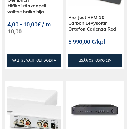
Oehlbach
Hifikaiutinkaapeli,
valitse halkaisija
Pro-Ject RPM 10
Carbon Levysoitin
4,00
-
10,00€ / m
Ortofon Cadenza Red
10,00
5 990,00
€
/kpl
VALITSE VAIHTOEHDOISTA
LISÄÄ OSTOSKORIIN