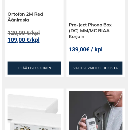
Ortofon 2M Red
Äänirasia
Pro-Ject Phono Box
(DC) MM/MC RIAA-
120,00
€
/kpl
Korjain
109,00
€
/kpl
139,00€ / kpl
LISÄÄ OSTOSKORIIN
VALITSE VAIHTOEHDOISTA