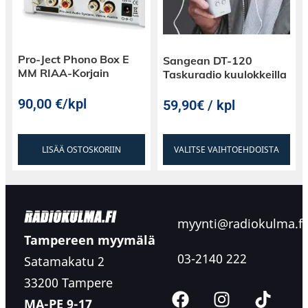
Pro-Ject Phono Box E
Sangean DT-120
MM RIAA-Korjain
Taskuradio kuulokkeilla
90,00
€
/kpl
59,90€ / kpl
LISÄÄ OSTOSKORIIN
VALITSE VAIHTOEHDOISTA
myynti@radiokulma.fi
Tampereen myymälä
03-2140 222
Satamakatu 2
33200 Tampere
MA-PE 9-17