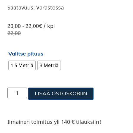
Saatavuus:
Varastossa
20,00
-
22,00€ / kpl
22,00
Valitse pituus
1.5 Metriä
3 Metriä
LISÄÄ OSTOSKORIIN
Ilmainen toimitus yli 140 € tilauksiin!