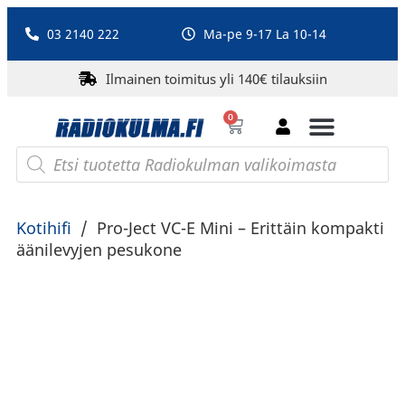
03 2140 222
Ma-pe 9-17 La 10-14
Ilmainen toimitus yli 140€ tilauksiin
0
Bluetooth-kaiuttimet
PA-laitteet ja karaoke
Roberts Radio
Kotihifi
/
Pro-Ject VC-E Mini – Erittäin kompakti
äänilevyjen pesukone