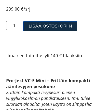
299,00
€
/srj
LISÄÄ OSTOSKORIIN
Ilmainen toimitus yli 140 € tilauksiin!
Pro-Ject VC-E Mini – Erittäin kompakti
äänilevyjen pesukone
Erittäin kompakti levypesuri pienen
vinyylikokoelman puhdistukseen. Imu tulee
suoraan alhaalta, joten käyttö on simppeliä,
siistiä ja tilaa säästävää.