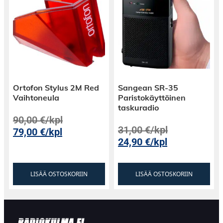
Ortofon Stylus 2M Red
Sangean SR-35
Vaihtoneula
Paristokäyttöinen
taskuradio
90,00
€
/kpl
31,00
€
/kpl
79,00
€
/kpl
24,90
€
/kpl
LISÄÄ OSTOSKORIIN
LISÄÄ OSTOSKORIIN