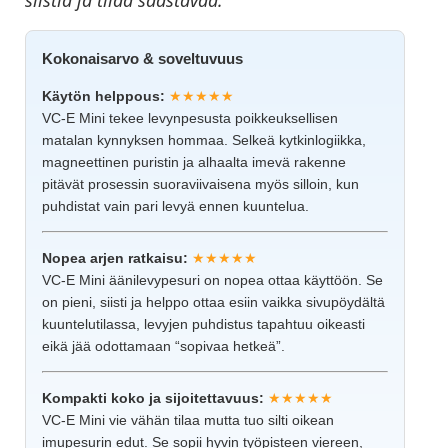
Kokonaisarvo & soveltuvuus
Käytön helppous:
★★★★★
VC-E Mini tekee levynpesusta poikkeuksellisen
matalan kynnyksen hommaa. Selkeä kytkinlogiikka,
magneettinen puristin ja alhaalta imevä rakenne
pitävät prosessin suoraviivaisena myös silloin, kun
puhdistat vain pari levyä ennen kuuntelua.
Nopea arjen ratkaisu:
★★★★★
VC-E Mini äänilevypesuri on nopea ottaa käyttöön. Se
on pieni, siisti ja helppo ottaa esiin vaikka sivupöydältä
kuuntelutilassa, levyjen puhdistus tapahtuu oikeasti
eikä jää odottamaan “sopivaa hetkeä”.
Kompakti koko ja sijoitettavuus:
★★★★★
VC-E Mini vie vähän tilaa mutta tuo silti oikean
imupesurin edut. Se sopii hyvin työpisteen viereen,