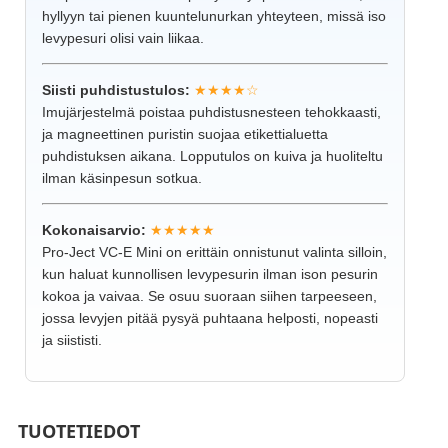
hyllyyn tai pienen kuuntelunurkan yhteyteen, missä iso
levypesuri olisi vain liikaa.
Siisti puhdistustulos:
★★★★☆
Imujärjestelmä poistaa puhdistusnesteen tehokkaasti,
ja magneettinen puristin suojaa etikettialuetta
puhdistuksen aikana. Lopputulos on kuiva ja huoliteltu
ilman käsinpesun sotkua.
Kokonaisarvio:
★★★★★
Pro-Ject VC-E Mini on erittäin onnistunut valinta silloin,
kun haluat kunnollisen levypesurin ilman ison pesurin
kokoa ja vaivaa. Se osuu suoraan siihen tarpeeseen,
jossa levyjen pitää pysyä puhtaana helposti, nopeasti
ja siististi.
TUOTETIEDOT