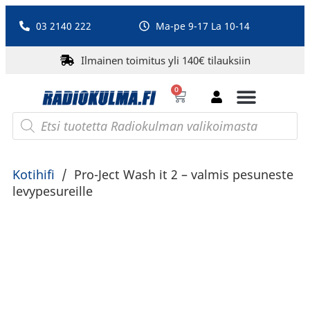
03 2140 222
Ma-pe 9-17 La 10-14
Ilmainen toimitus yli 140€ tilauksiin
0
Bluetooth-kaiuttimet
PA-laitteet ja karaoke
Roberts Radio
Kotihifi
/
Pro-Ject Wash it 2 – valmis pesuneste
levypesureille