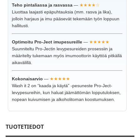
Teho pintaliassa ja rasvassa
—
★★★★☆
Liuottaa laajasti epäpuhtauksia (mm. rasva ja lika),
jolloin harjaus ja imu pääsevät tekemään työn loppuun
hallitusti.
Optimoitu Pro-Ject imupesureille
—
★★★★★
Suunniteltu Pro-Jectin levypesureiden prosessiin ja
määritelty tukemaan myös imumoottorin käyttöä pitkällä
aikavälillä.
Kokonaisarvio
—
★★★★★
Wash it 2 on “kaada ja käytä” -pesuneste Pro-Ject-
levypesureihin, kun haluat jäämättömän lopputuloksen,
nopean kuivumisen ja alkoholitoman koostumuksen.
TUOTETIEDOT