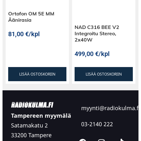
Ortofon OM 5E MM
Äänirasia
NAD C316 BEE V2
81,00
€
/kpl
Integroitu Stereo,
2x40W
499,00
€
/kpl
LISÄÄ OSTOSKORIIN
LISÄÄ OSTOSKORIIN
myynti@radiokulma.fi
Tampereen myymälä
03-2140 222
Satamakatu 2
33200 Tampere