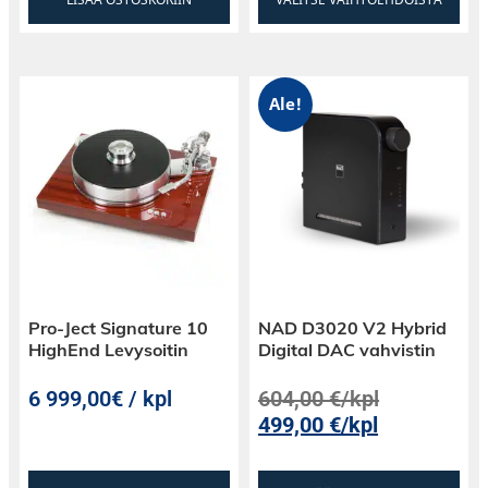
Ale!
Pro-Ject Signature 10
NAD D3020 V2 Hybrid
HighEnd Levysoitin
Digital DAC vahvistin
6 999,00€ / kpl
604,00
€
/kpl
499,00
€
/kpl