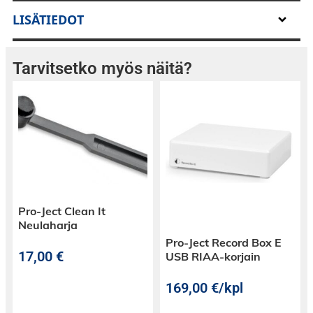
Polk Audio RC65i tarjoaa suurta ääntä kapealla
LISÄTIEDOT
profiililla. Niitä voidaan käyttää pääkaiuttimina,
surround-kaiuttimina kotiteatterissa tai osana
Tarvitsetko myös näitä?
koko kodin musiikkijärjestelmää. RC65i:n
diskantti on suunnattavissa ja kaiutin on
kosteudenkestävä, minkä ansiosta kaiutin
voidaan sijoittaa lukuisiin paikkoihin, kuten
esimerkiksi saunaan, kylpyhuoneeseen tai
suojattuun ulkotilaan.
Pro-Ject Clean It
Neulaharja
Tekniset tiedot
:
Pro-Ject Record Box E
17,00
€
USB RIAA-korjain
169,00
€
/kpl
- Kaiuttimien tyyppi: seinään asennettavat