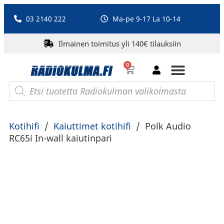
03 2140 222
Ma-pe 9-17 La 10-14
Ilmainen toimitus yli 140€ tilauksiin
0
Bluetooth-kaiuttimet
PA-laitteet ja karaoke
Roberts Radio
Kotihifi
/
Kaiuttimet kotihifi
/
Polk Audio
RC65i In-wall kaiutinpari