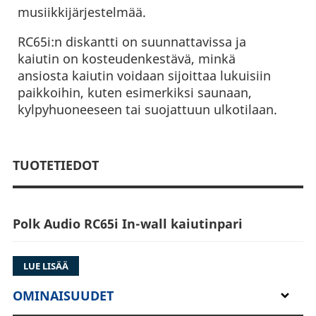
musiikkijärjestelmää.
RC65i:n diskantti on suunnattavissa ja
kaiutin on kosteudenkestävä, minkä
ansiosta kaiutin voidaan sijoittaa lukuisiin
paikkoihin, kuten esimerkiksi saunaan,
kylpyhuoneeseen tai suojattuun ulkotilaan.
TUOTETIEDOT
Polk Audio RC65i In-wall kaiutinpari
LUE LISÄÄ
OMINAISUUDET