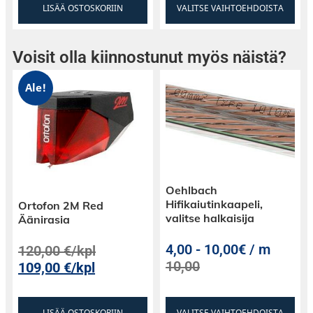
LISÄÄ OSTOSKORIIN
VALITSE VAIHTOEHDOISTA
Voisit olla kiinnostunut myös näistä?
Ale!
Oehlbach
Hifikaiutinkaapeli,
Ortofon 2M Red
valitse halkaisija
Äänirasia
4,00
-
10,00€ / m
120,00
€
/kpl
10,00
109,00
€
/kpl
LISÄÄ OSTOSKORIIN
VALITSE VAIHTOEHDOISTA