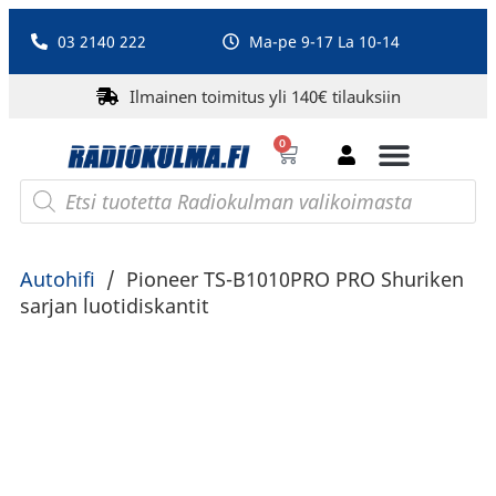
03 2140 222
Ma-pe 9-17 La 10-14
Ilmainen toimitus yli 140€ tilauksiin
0
Bluetooth-kaiuttimet
PA-laitteet ja karaoke
Roberts Radio
Autohifi
/
Pioneer TS-B1010PRO PRO Shuriken
sarjan luotidiskantit