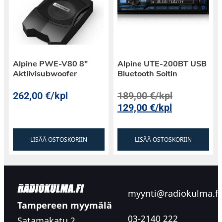
Alpine PWE-V80 8″
Alpine UTE-200BT USB
Aktiivisubwoofer
Bluetooth Soitin
262,00
€
/kpl
189,00
€
/kpl
129,00
€
/kpl
LISÄÄ OSTOSKORIIN
LISÄÄ OSTOSKORIIN
myynti@radiokulma.fi
Tampereen myymälä
03-2140 222
Satamakatu 2