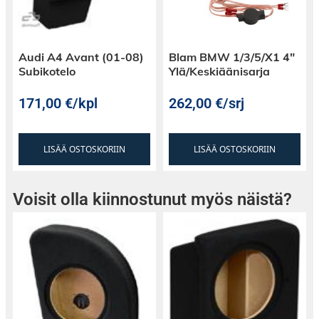
Audi A4 Avant (01-08)
Blam BMW 1/3/5/X1 4″
Subikotelo
Ylä/Keskiäänisarja
171,00
€
/kpl
262,00
€
/srj
LISÄÄ OSTOSKORIIN
LISÄÄ OSTOSKORIIN
Voisit olla kiinnostunut myös näistä?