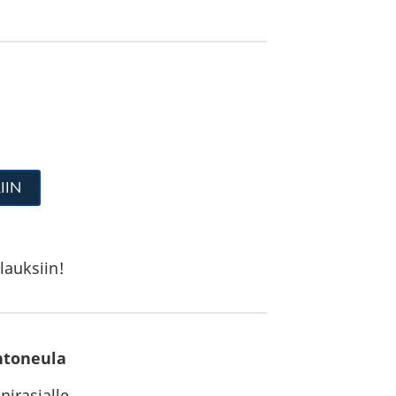
IIN
lauksiin!
htoneula
irasialle