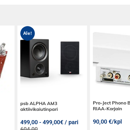
Ale!
tavoimalla - 100
 m N
e
Pro-Ject Phono 
psb ALPHA AM3
RIAA-Korjain
aktiivikaiutinpari
90,00
€
/kpl
499,00
-
499,00€ / pari
604,00