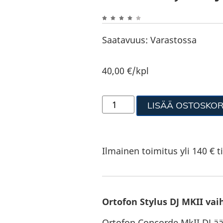
Saatavuus:
Varastossa
40,00
€
/kpl
LISÄÄ OSTOSKOR
Ilmainen toimitus yli 140 € ti
Ortofon Stylus DJ MKII vai
Ortofon Concorde MkII DJ ään