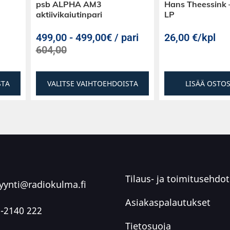
psb ALPHA AM3
Hans Theessink 
aktiivikaiutinpari
LP
499,00
-
499,00€ / pari
26,00
€
/kpl
604,00
STA
VALITSE VAIHTOEHDOISTA
LISÄÄ OSTO
Tilaus- ja toimitusehdot
ynti@radiokulma.fi
Asiakaspalautukset
-2140 222
Tietosuoja