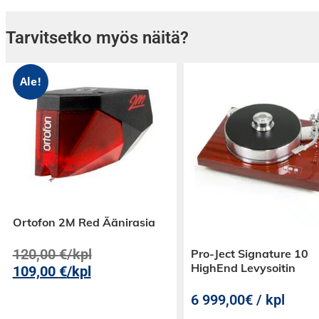
Lähtöjännite 1000 Hz, 5 cm / s. - 6 mV
Tarvitsetko myös näitä?
Kanava tasapaino 1 kHz - 1 dB
Kanavan erotus 1 kHz - 22 dB
Kanavan erotus 15 kHz: n - 15 dB: n välillä
Ale!
Taajuusalue -3dB - 20-20.000 Hz
Seurantakyky 315 Hz: ssä suositellulla seuran
μm
Vaatimus, dynaaminen sivuttainen - 14 μm /
Stylus-tyyppi - pallomainen R 18 μm
Seurantavoima - 3 - 5 g
Suositeltava seurantavoima - 4 g
Ortofon 2M Red Äänirasia
Suositellaan yksinomaan Concorde MkII DJ: ll
120,00
€
/kpl
Pro-Ject Signature 10
HighEnd Levysoitin
109,00
€
/kpl
6 999,00€ / kpl