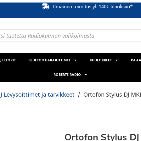
ä
Ilmainen toimitus yli 140€ tilauksiin*
JEKTORIT
BLUETOOTH-KAIUTTIMET
KUULOKKEET
PA-LA
ROBERTS RADIO
J Levysoittimet ja tarvikkeet
/
Ortofon Stylus DJ MKI
Ortofon Stylus DJ