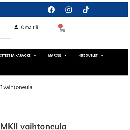
Oma tili
0
ITTEET JA KARAOKE
MARINE
HIFI OUTLET
I vaihtoneula
 MKII vaihtoneula