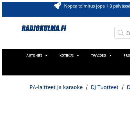
Nopea toimitus jopa 1-3 päiväss
AUTOHIFI
KOTIHIFI
TV/VIDEO
PRO
PA-laitteet ja karaoke
/
DJ Tuotteet
/
D