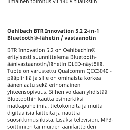
Ilmainen toimitus yli 140 € tilauksiin!
Oehlbach BTR Innovation 5.2 2-in-1
Bluetooth®-lähetin / vastaanotin
BTR Innovation 5.2 on Oehlbachin®
erityisesti suunnittelema Bluetooth-
äänivastaanotin/lähetin OLED-näytöllä.
Tuote on varustettu Qualcomm QCC3040 -
pääpiirillä ja sille on ominaista korkea
äänenlaatu sekä erinomainen
yhteensopivuus. Siihen voidaan yhdistää
Bluetoothin kautta esimerkiksi
matkapuhelimia, tietokoneita ja muita
digitaalisia laitteita ja nauttia
suosikkimusiikista. Lisäksi television, MP3-
soittimien tai muiden äänilaitteiden