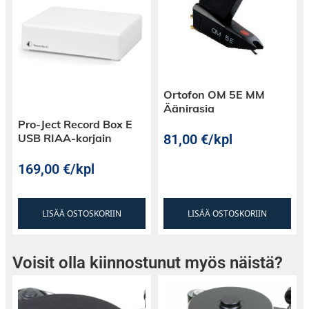
Ortofon OM 5E MM
Äänirasia
Pro-Ject Record Box E
81,00
€
/kpl
USB RIAA-korjain
169,00
€
/kpl
LISÄÄ OSTOSKORIIN
LISÄÄ OSTOSKORIIN
Voisit olla kiinnostunut myös näistä?