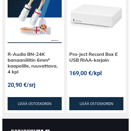
R-Audio BN-24K
Pro-Ject Record Box E
banaaniliitin 6mm²
USB RIAA-korjain
kaapelille, ruuvattava,
4 kpl
169,00
€
/kpl
20,90
€
/srj
LISÄÄ OSTOSKORIIN
LISÄÄ OSTOSKORIIN