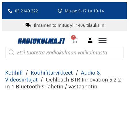
03 2140 222
Ma-pe 9-17 La 10-14
Ilmainen toimitus yli 140€ tilauksiin
0
Bluetooth-kaiuttimet
PA-laitteet ja karaoke
Roberts Radio
Kotihifi
/
Kotihifitarvikkeet
/
Audio &
Videosiirtäjät
/
Oehlbach BTR Innovation 5.2 2-
in-1 Bluetooth®-lähetin / vastaanotin