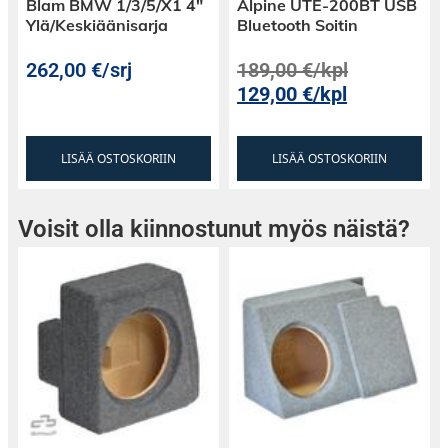
Blam BMW 1/3/5/X1 4″
Alpine UTE-200BT USB
Ylä/Keskiäänisarja
Bluetooth Soitin
262,00
€
/srj
189,00
€
/kpl
129,00
€
/kpl
LISÄÄ OSTOSKORIIN
LISÄÄ OSTOSKORIIN
Voisit olla kiinnostunut myös näistä?