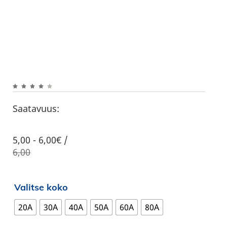
Saatavuus:
5,00
-
6,00€ /
6,00
Valitse koko
20A
30A
40A
50A
60A
80A