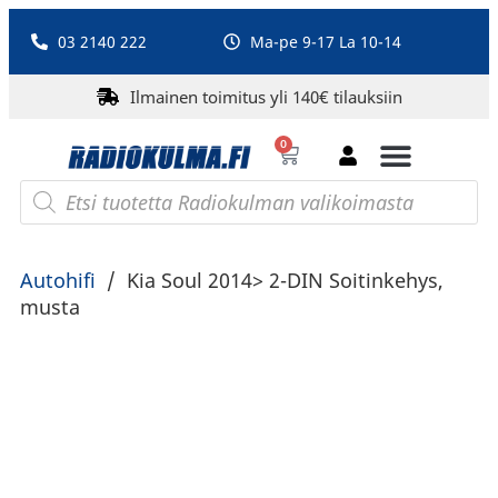
03 2140 222
Ma-pe 9-17 La 10-14
Ilmainen toimitus yli 140€ tilauksiin
0
Bluetooth-kaiuttimet
PA-laitteet ja karaoke
Roberts Radio
Autohifi
/
Kia Soul 2014> 2-DIN Soitinkehys,
musta