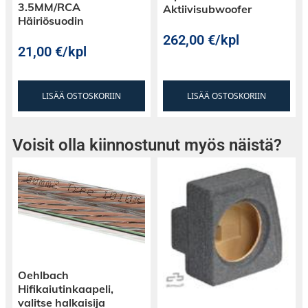
3.5MM/RCA
Aktiivisubwoofer
Häiriösuodin
262,00
€
/kpl
21,00
€
/kpl
LISÄÄ OSTOSKORIIN
LISÄÄ OSTOSKORIIN
Voisit olla kiinnostunut myös näistä?
Oehlbach
Hifikaiutinkaapeli,
valitse halkaisija