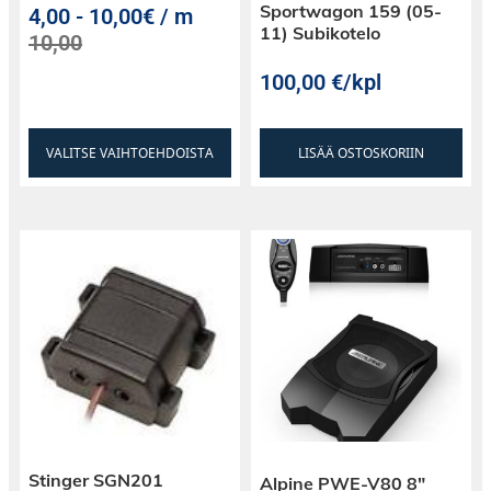
Sportwagon 159 (05-
4,00
-
10,00€ / m
11) Subikotelo
10,00
100,00
€
/kpl
VALITSE VAIHTOEHDOISTA
LISÄÄ OSTOSKORIIN
Stinger SGN201
Alpine PWE-V80 8″