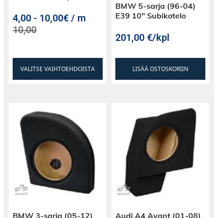
BMW 5-sarja (96-04)
E39 10″ Subikotelo
4,00
-
10,00€ / m
10,00
201,00
€
/kpl
VALITSE VAIHTOEHDOISTA
LISÄÄ OSTOSKORIIN
BMW 3-sarja (05-12)
Audi A4 Avant (01-08)