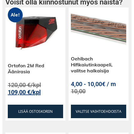
Voisit olla kiinnostunut myös näistä?
Ale!
Oehlbach
Hifikaiutinkaapeli,
Ortofon 2M Red
valitse halkaisija
Äänirasia
4,00
-
10,00€ / m
120,00
€
/kpl
10,00
109,00
€
/kpl
LISÄÄ OSTOSKORIIN
VALITSE VAIHTOEHDOISTA