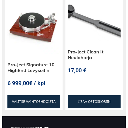
Pro-Ject Clean It
Neulaharja
Pro-Ject Signature 10
17,00
€
HighEnd Levysoitin
6 999,00€ / kpl
VALITSE VAIHTOEHDOISTA
LISÄÄ OSTOSKORIIN