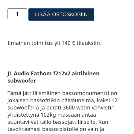
LISÄÄ OSTOSKORIIN
Ilmainen toimitus yli 140 € tilauksiin!
JL Audio Fathom f212v2 aktiivinen
subwoofer
Tämä jättiläismäinen bassomonumentti on
jokaisen bassofriikin päiväunelma, kaksi 12″
subwooferia ja peräti 3600 watin vahvistin
yhdistettynä 102kg massaan antaa
suuntaviivat tälle bassojättiläiselle. Kun
tavoitteenasi bassotoistolle on vain ja