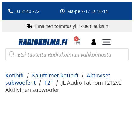
03 2140 222
Ma-pe 9-17 La 10-14
Ilmainen toimitus yli 140€ tilauksiin
0
Bluetooth-kaiuttimet
PA-laitteet ja karaoke
Roberts Radio
Kotihifi
/
Kaiuttimet kotihifi
/
Aktiiviset
subwooferit
/
12"
/
JL Audio Fathom F212v2
Aktiivinen subwoofer