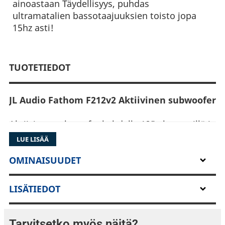
ainoastaan Täydellisyys, puhdas
ultramatalien bassotaajuuksien toisto jopa
15hz asti!
TUOTETIEDOT
JL Audio Fathom F212v2 Aktiivinen subwoofer
Aktiivinen subwoofer kahdella 12" elementillä ja
3600 watin vahvistimella.
LUE LISÄÄ
Erikoistilaustuote - Varaudu tavanomaista
OMINAISUUDET
pidempään toimitusaikaan
LISÄTIEDOT
Fathom sarjan raskain subwoofer on Fathom
sarjan äärimmäisen massiivinen
bassojättiläinen ja se on ideaalinen isoihin
Tarvitsetko myös näitä?