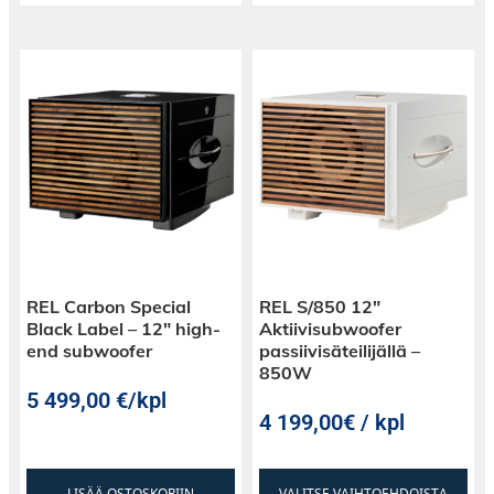
REL Carbon Special
REL S/850 12″
Black Label – 12″ high-
Aktiivisubwoofer
end subwoofer
passiivisäteilijällä –
850W
5 499,00
€
/kpl
4 199,00€ / kpl
LISÄÄ OSTOSKORIIN
VALITSE VAIHTOEHDOISTA