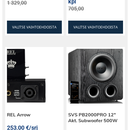
kpl
1 329,00
705,00
VALITSE VAIHTOEHDOISTA
VALITSE VAIHTOEHDOISTA
REL Arrow
SVS PB2000PRO 12″
Akt. Subwoofer 500W
253,00
€
/srj