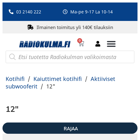
03 2140 222
Ma-pe 9-17 La 10-14
Ilmainen toimitus yli 140€ tilauksiin
0
Bluetooth-kaiuttimet
PA-laitteet ja karaoke
Roberts Radio
Kotihifi
/
Kaiuttimet kotihifi
/
Aktiiviset
subwooferit
/
12"
12"
RAJAA