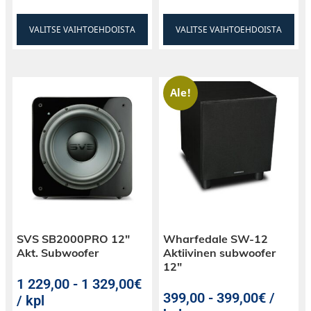
VALITSE VAIHTOEHDOISTA
VALITSE VAIHTOEHDOISTA
Ale!
SVS SB2000PRO 12″
Wharfedale SW-12
Akt. Subwoofer
Aktiivinen subwoofer
12″
1 229,00
-
1 329,00€
399,00
-
399,00€ /
/ kpl