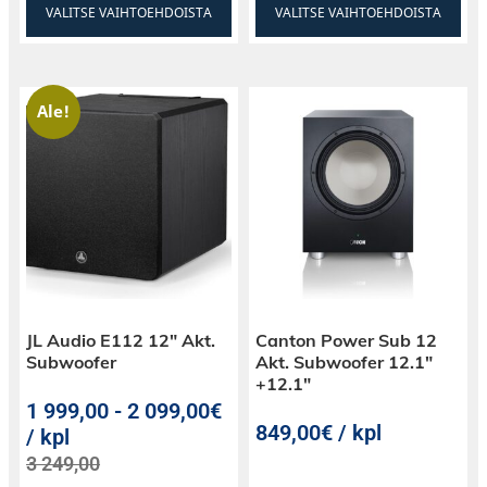
VALITSE VAIHTOEHDOISTA
VALITSE VAIHTOEHDOISTA
Ale!
JL Audio E112 12″ Akt.
Canton Power Sub 12
Subwoofer
Akt. Subwoofer 12.1″
+12.1″
1 999,00
-
2 099,00€
849,00€ / kpl
/ kpl
3 249,00