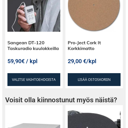
Px8-kuulokkeet tarjoavat markkinoiden
johtavaa suorituskykyä niin äänenlaadussa kuin
käyttömukavuudessakin, tehden niistä
ihanteellisen valinnan vaativimmillekin
audiofiileille.
Sangean DT-120
Pro-Ject Cork It
Taskuradio kuulokkeilla
Korkkimatto
59,90€ / kpl
29,00
€
/kpl
VALITSE VAIHTOEHDOISTA
LISÄÄ OSTOSKORIIN
Voisit olla kiinnostunut myös näistä?