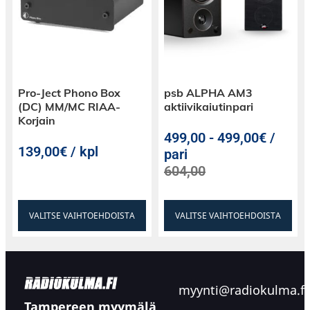
Pro-Ject Phono Box
psb ALPHA AM3
(DC) MM/MC RIAA-
aktiivikaiutinpari
Korjain
499,00
-
499,00€ /
139,00€ / kpl
pari
604,00
VALITSE VAIHTOEHDOISTA
VALITSE VAIHTOEHDOISTA
myynti@radiokulma.fi
Tampereen myymälä