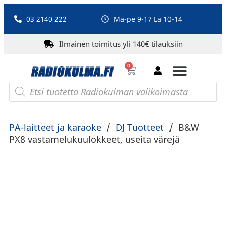
03 2140 222
Ma-pe 9-17 La 10-14
Ilmainen toimitus yli 140€ tilauksiin
0
Bluetooth-kaiuttimet
PA-laitteet ja karaoke
Roberts Radio
PA-laitteet ja karaoke
/
DJ Tuotteet
/
B&W
PX8 vastamelukuulokkeet, useita värejä