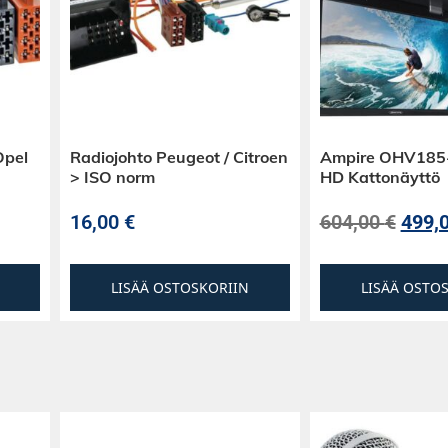
ä
viltä pitää päässä
t on tehty
Opel
Radiojohto Peugeot / Citroen
Ampire OHV185
esigniä, ja niiden
> ISO norm
HD Kattonäyttö
po säätää ja
aessa.
16,00
€
604,00
€
499,
LISÄÄ OSTOSKORIIN
LISÄÄ OSTO