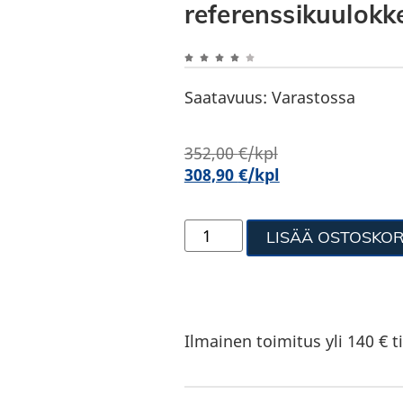
referenssikuulokk
Saatavuus:
Varastossa
352,00
€
/kpl
308,90
€
/kpl
LISÄÄ OSTOSKOR
Ilmainen toimitus yli 140 € ti