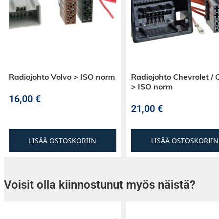
kuuntelijaystävällistä ääntä myös äänekkääss
konserttitilanteessa.
Hi-X60 -kuulokkeet tuntuvat erittäin miellyttä
vaikka pidemmänkin session ajan. Pehmustee
mukavasta ja kestävästä memory-foamista.
Radiojohto Volvo > ISO norm
Radiojohto Chevrolet / 
Kuulokepehmusteet edustavat palkittua Hi-X d
> ISO norm
sisäosat ovat mukavan tilavat. Pantaa on help
16,00
€
kuulokepehmusteet on helppo vaihtaa tarvitt
21,00
€
LISÄÄ OSTOSKORIIN
LISÄÄ OSTOSKORIIN
Voisit olla kiinnostunut myös näistä?