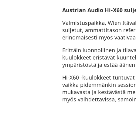
Austrian Audio Hi-X60 sulj
Valmistuspaikka, Wien Itäval
suljetut, ammattitason refer
erinomaisesti myös vaativaa
Erittäin luonnollinen ja tila
kuulokkeet eristävät kuunte
ympäristöstä ja estää äänen
Hi-X60 -kuulokkeet tuntuvat e
vaikka pidemmänkin session
mukavasta ja kestävästä me
myös vaihdettavissa, samoin