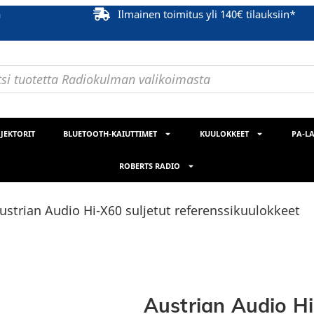
ä
Ilmainen toimitus yli 140€ tilauksiin*
JEKTORIT
BLUETOOTH-KAIUTTIMET
KUULOKKEET
PA-LA
ROBERTS RADIO
ustrian Audio Hi-X60 suljetut referenssikuulokkeet
Austrian Audio Hi