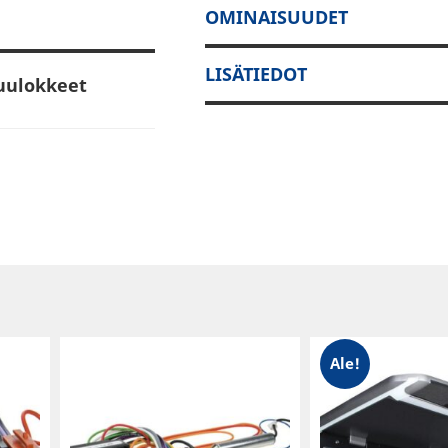
OMINAISUUDET
LISÄTIEDOT
kuulokkeet
 -kuulokesarjaansa
iksaamiseen ja
enssikuulokeet.
 tapaan erittäin
 rakenteen
isiin
miksaamiseen.
Ale!
estää äänen
 passiivinen
i-kohinasuhteen,