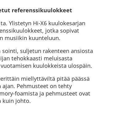
etut referenssikuulokkeet
ta. Ylistetyn Hi-X6 kuulokesarjan
enssikuulokkeet, jotka sopivat
n musiikin kuunteluun.
va sointi, suljetun rakenteen ansiosta
lijan tehokkaasti meluisasta
 vuotamisen kuulokkeista ulospäin.
rittäin miellyttäviltä pitää päässä
 ajan. Pehmusteet on tehty
mory-foamista ja pehmusteet ovat
 kuin johto.