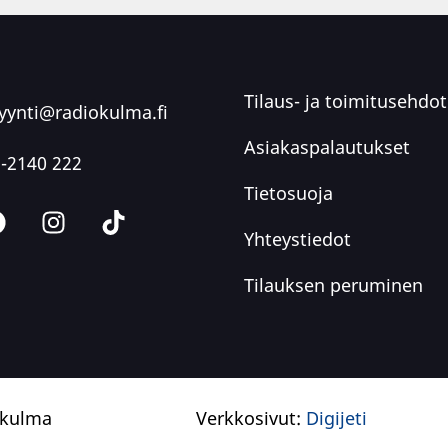
Tilaus- ja toimitusehdot
ynti@radiokulma.fi
Asiakaspalautukset
-2140 222
Tietosuoja
Yhteystiedot
Tilauksen peruminen
okulma
Verkkosivut:
Digijeti