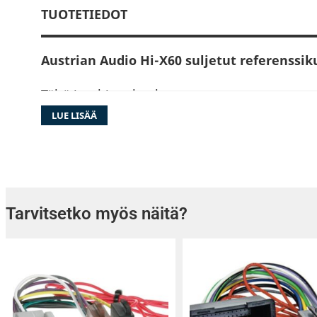
TUOTETIEDOT
Austrian Audio Hi-X60 suljetut referenssi
Tältä intohimo kuulostaa
LUE LISÄÄ
Austrian Audio on laajentanut kiitettyä Hi-X6
Hi-X60 -mallilla, jotka ovat äänittämiseen, m
masterointiin tarkoitetut ammattitason refer
Hi-X60:n sointi on muiden sarjan kuulokkeiden
luonnollinen ja tilava. Kuulokkeiden suljetun
Tarvitsetko myös näitä?
ansiosta ne ovat erinomainen valinta äänekkä
ympäristöihin, kuten studioon tai konsertin 
Äänitystilanteessa Hi-X60:n suljettu rakenne 
vuotamisen kuulokkeista mikrofoniin. Tasokas
kohinavaimennus takaa optimaalisen signaal
minkä ansiosta kuulokkeet tuottavat erittäin