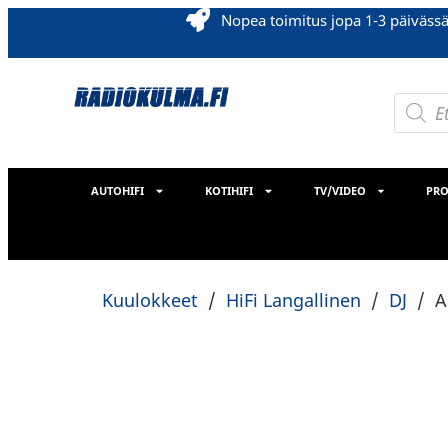
Nopea toimitus jopa 1-3 päiväss
AUTOHIFI
KOTIHIFI
TV/VIDEO
PRO
Kuulokkeet
/
HiFi Langallinen
/
DJ
/
A