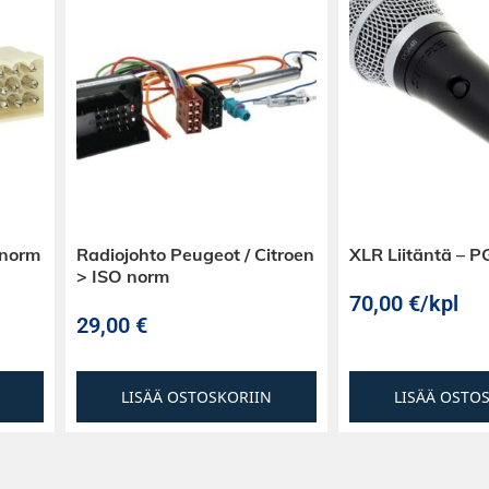
 norm
Radiojohto Peugeot / Citroen
XLR Liitäntä – 
> ISO norm
70,00
€
/kpl
29,00
€
LISÄÄ OSTOSKORIIN
LISÄÄ OSTO