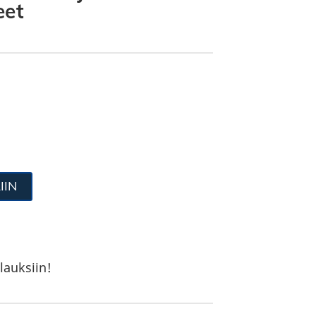
eet
IIN
lauksiin!