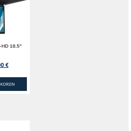
-HD 18.5″
00
€
SKORIIN