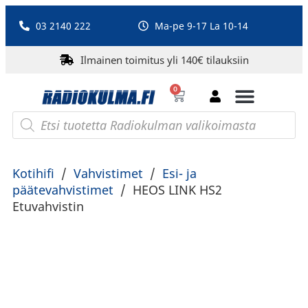
03 2140 222
Ma-pe 9-17 La 10-14
Ilmainen toimitus yli 140€ tilauksiin
0
Bluetooth-kaiuttimet
PA-laitteet ja karaoke
Roberts Radio
Kotihifi
/
Vahvistimet
/
Esi- ja
päätevahvistimet
/
HEOS LINK HS2
Etuvahvistin