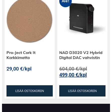
Ale!
Pro-Ject Cork It
NAD D3020 V2 Hybrid
Korkkimatto
Digital DAC vahvistin
29,00
€
/kpl
604,00
€
/kpl
499,00
€
/kpl
LISÄÄ OSTOSKORIIN
LISÄÄ OSTOSKORIIN