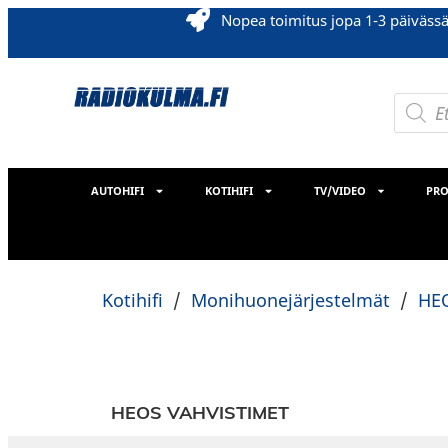
Nopea toimitus jopa 1-3 päiväss
AUTOHIFI
KOTIHIFI
TV/VIDEO
PRO
Kotihifi
/
Monihuonejärjestelmät
/
HE
HEOS VAHVISTIMET