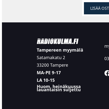
LISÄÄ OS
my
Tampereen myymälä
Satamakatu 2
03
33200 Tampere
MA-PE 9-17
LA 10-15
Huom. heinäkuussa
lauantaisin suljettu