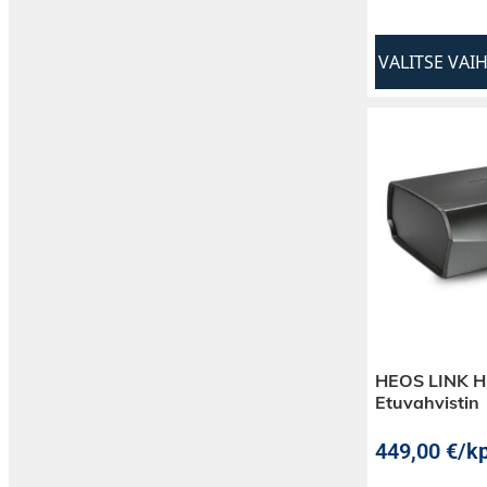
VALITSE VAI
HEOS LINK H
Etuvahvistin
449,00
€
/kp