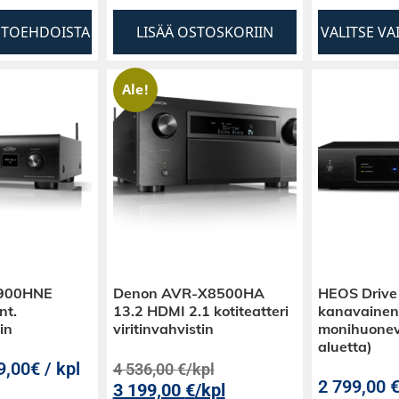
HTOEHDOISTA
LISÄÄ OSTOSKORIIN
VALITSE V
Ale!
900HNE
Denon AVR-X8500HA
HEOS Drive
nt.
13.2 HDMI 2.1 kotiteatteri
kanavainen
in
viritinvahvistin
monihuonev
aluetta)
9,00€ / kpl
4 536,00
€
/kpl
2 799,00
3 199,00
€
/kpl