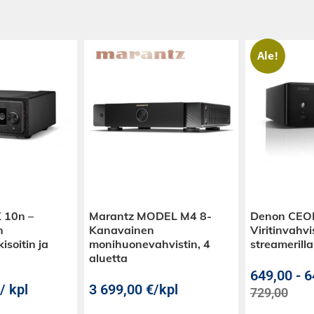
Ale!
 10n –
Marantz MODEL M4 8-
Denon CEO
n
Kanavainen
Viritinvahvi
isoitin ja
monihuonevahvistin, 4
streamerilla
aluetta
649,00
-
6
/ kpl
3 699,00
€
/kpl
729,00