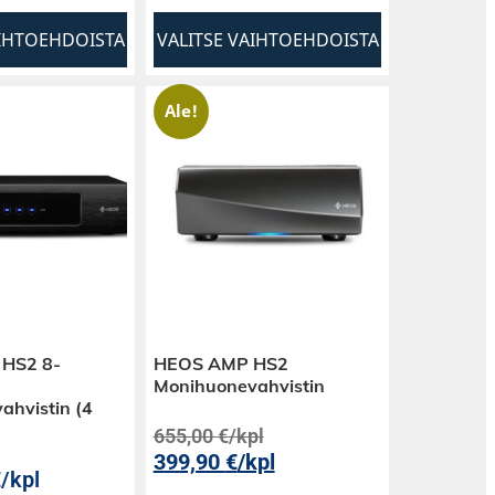
AIHTOEHDOISTA
VALITSE VAIHTOEHDOISTA
Ale!
 HS2 8-
HEOS AMP HS2
Monihuonevahvistin
ahvistin (4
655,00
€
/kpl
399,90
€
/kpl
€
/kpl