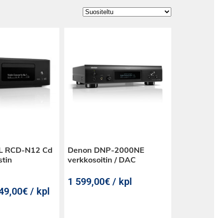
L RCD-N12 Cd
Denon DNP-2000NE
stin
verkkosoitin / DAC
1 599,00€ / kpl
49,00€ / kpl