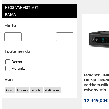
HEOS VAHVISTIMET
RAJAA
Hinta
Tuotemerkki
Denon
Marantz
Marantz LINK
Väri
Huippuluoka
verkkomusiikk
esivahvistin
Gold
Hopea
Musta
Valkoinen
12 449,00€ 