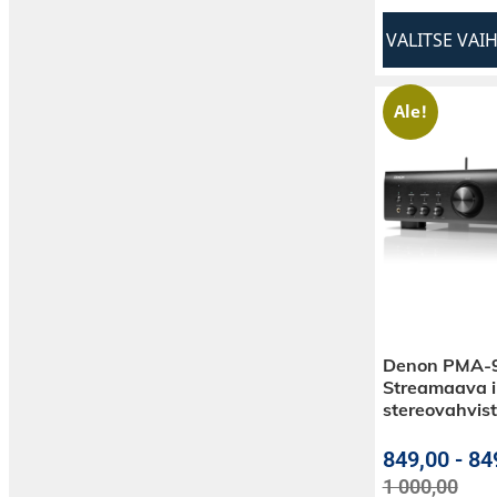
VALITSE VAI
Ale!
Denon PMA-
Streamaava i
stereovahvist
849,00
-
84
1 000,00