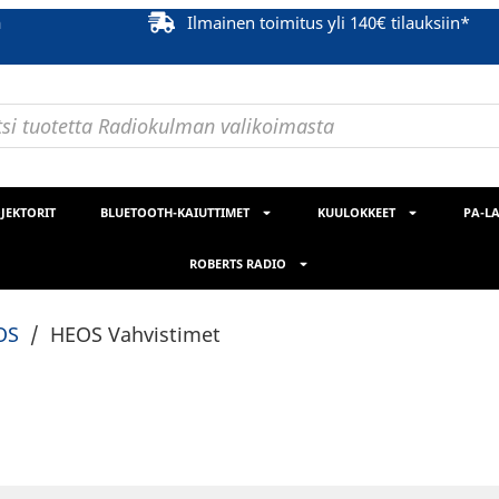
ä
Ilmainen toimitus yli 140€ tilauksiin*
JEKTORIT
BLUETOOTH-KAIUTTIMET
KUULOKKEET
PA-LA
ROBERTS RADIO
OS
/
HEOS Vahvistimet